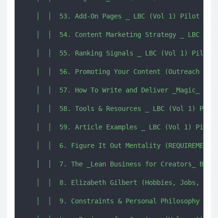
   │  │  53. Add-On Pages _ LBC (Vol 1) Pilot Edit
   │  │  54. Content Marketing Strategy _ LBC (Vol
   │  │  55. Ranking Signals _ LBC (Vol 1) Pilot E
   │  │  56. Promoting Your Content (Outreach Stra
   │  │  57. How To Write and Deliver _Magic_ _ LB
   │  │  58. Tools & Resources _ LBC (Vol 1) Pilot
   │  │  59. Article Examples _ LBC (Vol 1) Pilot 
   │  │  6. Figure It Out Mentality (REQUIREMENT) 
   │  │  7. The _Lean Business for Creators_ Busin
   │  │  8. Elizabeth Gilbert (Hobbies, Jobs, Care
   │  │  9. Constraints & Personal Philosophy _ LB