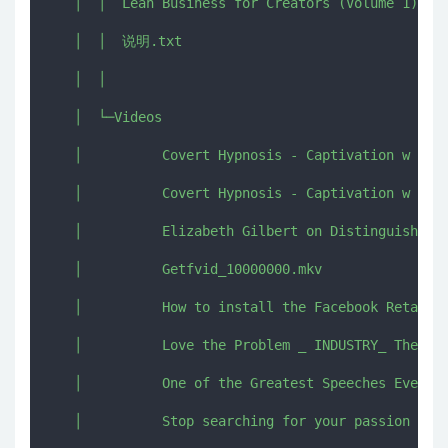
   │  │  Lean Business for Creators (Volume 1) PIL
   │  │  说明.txt

   │  │  

   │  └─Videos

   │          Covert Hypnosis - Captivation w Nest
   │          Covert Hypnosis - Captivation w Nest
   │          Elizabeth Gilbert on Distinguishing 
   │          Getfvid_10000000.mkv

   │          How to install the Facebook Retarget
   │          Love the Problem _ INDUSTRY_ The Pro
   │          One of the Greatest Speeches Ever _ 
   │          Stop searching for your passion _ Te