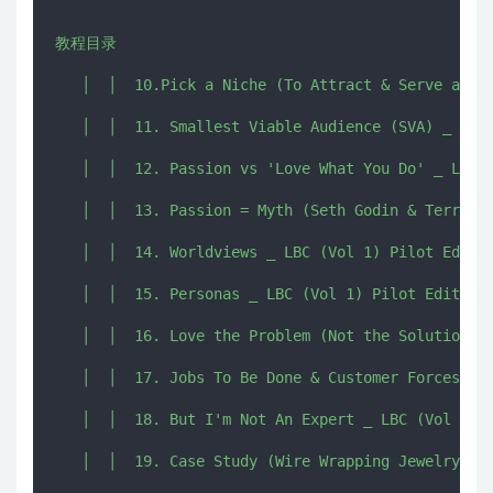
教程目录

   │  │  10.Pick a Niche (To Attract & Serve an Au
   │  │  11. Smallest Viable Audience (SVA) _ LBC 
   │  │  12. Passion vs 'Love What You Do' _ LBC (
   │  │  13. Passion = Myth (Seth Godin & Terri Tr
   │  │  14. Worldviews _ LBC (Vol 1) Pilot Editio
   │  │  15. Personas _ LBC (Vol 1) Pilot Edition 
   │  │  16. Love the Problem (Not the Solution) _
   │  │  17. Jobs To Be Done & Customer Forces Can
   │  │  18. But I'm Not An Expert _ LBC (Vol 1) P
   │  │  19. Case Study (Wire Wrapping Jewelry) _ 