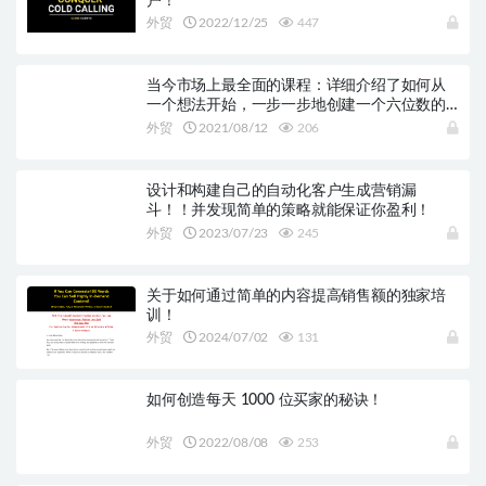
户！
外贸
2022/12/25
447
当今市场上最全面的课程：详细介绍了如何从
一个想法开始，一步一步地创建一个六位数的
服装品牌！
外贸
2021/08/12
206
设计和构建自己的自动化客户生成营销漏
斗！！并发现简单的策略就能保证你盈利！
外贸
2023/07/23
245
关于如何通过简单的内容提高销售额的独家培
训！
外贸
2024/07/02
131
如何创造每天 1000 位买家的秘诀！
外贸
2022/08/08
253