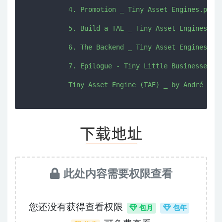
           4. Promotion _ Tiny Asset Engines.pdf

           5. Build a TAE _ Tiny Asset Engines.pdf
           6. The Backend _ Tiny Asset Engines.pdf
           7. Epilogue - Tiny Little Businesses (T
此处内容需要权限查看
您还没有获得查看权限
包月
包年