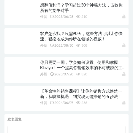
想翻倍利润？学习超过30个神秘方法，击败你
所有的竞争对手！
外贸
2023/06/28
210
客户怎么找？只需90天，这些方法可以让你快
速、轻松地成为你所在领域的权威！
外贸
2022/08/30
308
你只需要一周，学会如何设置、使用和掌握
Klaviyo！一个提高你营销效率的不可或缺的工
具！
外贸
2023/07/20
320
【革命性的销售课程】让你的销售方式焕然一
新，从嗅探机遇，到实现无缝推销的五步法！
外贸
2024/06/07
236
发表回复