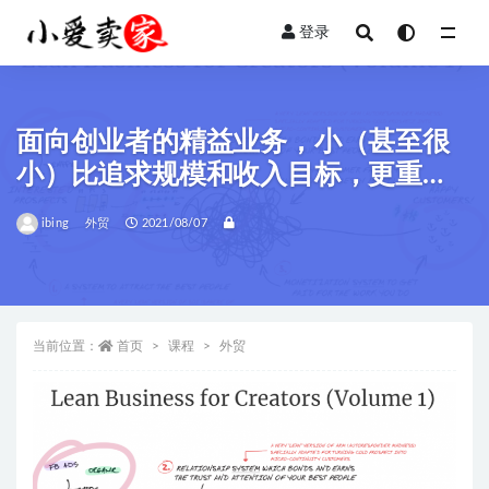
登录
全部
面向创业者的精益业务，小（甚至很
小）比追求规模和收入目标，更重
要！
ibing
外贸
2021/08/07
当前位置：
首页
课程
外贸