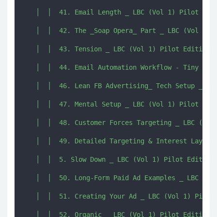
   │  │  41. Email Length _ LBC (Vol 1) Pilot Edit
   │  │  42. The _Soap Opera_ Part _ LBC (Vol 1) P
   │  │  43. Tension _ LBC (Vol 1) Pilot Edition b
   │  │  44. Email Automation Workflow - Tiny Litt
   │  │  46. Lean FB Advertising_ Tech Setup _ LBC
   │  │  47. Mental Setup _ LBC (Vol 1) Pilot Edit
   │  │  48. Customer Forces Targeting _ LBC (Vol 
   │  │  49. Detailed Targeting & Interest Layerin
   │  │  5. Slow Down _ LBC (Vol 1) Pilot Edition 
   │  │  50. Long-Form Paid Ad Examples _ LBC (Vol
   │  │  51. Creating Your Ad _ LBC (Vol 1) Pilot 
   │  │  52. Organic _ LBC (Vol 1) Pilot Edition b