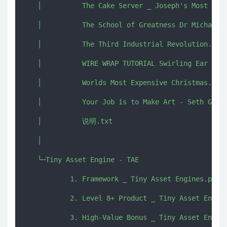
   │          The Cake Server _ Joseph's Most Comp
   │          The School of Greatness Dr Michael G
   │          The Third Industrial Revolution.mkv

   │          WIRE WRAP TUTORIAL Swirling Ear Cuff
   │          Worlds Most Expensive Christmas.mkv

   │          Your Job is to Make Art - Seth Godin
   │          说明.txt

   │          

   └─Tiny Asset Engine - TAE

           1. Framework _ Tiny Asset Engines.pdf

           2. Level 8+ Product _ Tiny Asset Engine
           3. High-Value Bonus _ Tiny Asset Engine