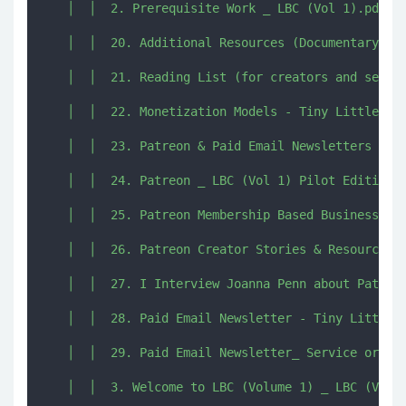
   │  │  2. Prerequisite Work _ LBC (Vol 1).pdf

   │  │  20. Additional Resources (Documentary) _ 
   │  │  21. Reading List (for creators and servin
   │  │  22. Monetization Models - Tiny Little Bus
   │  │  23. Patreon & Paid Email Newsletters - Ti
   │  │  24. Patreon _ LBC (Vol 1) Pilot Edition b
   │  │  25. Patreon Membership Based Business Mod
   │  │  26. Patreon Creator Stories & Resources _
   │  │  27. I Interview Joanna Penn about Patreon
   │  │  28. Paid Email Newsletter - Tiny Little B
   │  │  29. Paid Email Newsletter_ Service or DIY
   │  │  3. Welcome to LBC (Volume 1) _ LBC (Vol 1