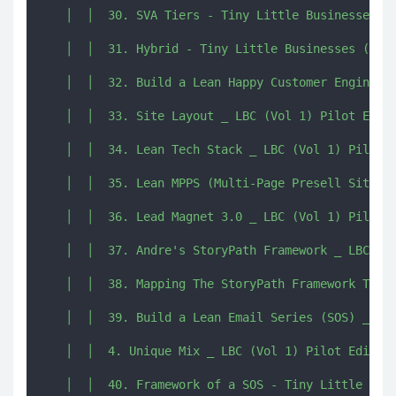
   │  │  30. SVA Tiers - Tiny Little Businesses (T
   │  │  31. Hybrid - Tiny Little Businesses (TLB)
   │  │  32. Build a Lean Happy Customer Engine _ 
   │  │  33. Site Layout _ LBC (Vol 1) Pilot Editi
   │  │  34. Lean Tech Stack _ LBC (Vol 1) Pilot E
   │  │  35. Lean MPPS (Multi-Page Presell Site) _
   │  │  36. Lead Magnet 3.0 _ LBC (Vol 1) Pilot E
   │  │  37. Andre's StoryPath Framework _ LBC (Vo
   │  │  38. Mapping The StoryPath Framework To Yo
   │  │  39. Build a Lean Email Series (SOS) _ LBC
   │  │  4. Unique Mix _ LBC (Vol 1) Pilot Edition
   │  │  40. Framework of a SOS - Tiny Little Busi