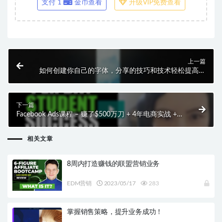
支付 1
金币查看
升级VIP免费查看
上一篇
如何创建你自己的字体，分享的技巧和技术轻松提高您
的美工设计技能！
下一篇
Facebook Ads课程 – 赚了$500万刀 + 4年电商实战 +
烧了$200万美元烧出来的付费广告经验
相关文章
8周内打造赚钱的联盟营销业务
EDM营销
2023/05/17
283
掌握销售策略，提升业务成功！