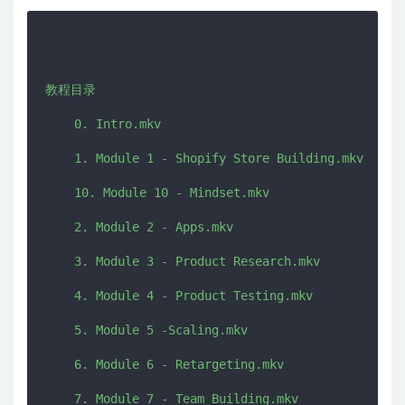
教程目录

    0. Intro.mkv

    1. Module 1 - Shopify Store Building.mkv

    10. Module 10 - Mindset.mkv

    2. Module 2 - Apps.mkv

    3. Module 3 - Product Research.mkv

    4. Module 4 - Product Testing.mkv

    5. Module 5 -Scaling.mkv

    6. Module 6 - Retargeting.mkv

    7. Module 7 - Team Building.mkv
