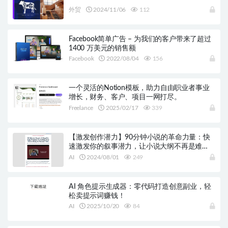
外贸
2024/11/06
112
Facebook简单广告 – 为我们的客户带来了超过
1400 万美元的销售额
Facebook
2022/08/04
156
一个灵活的Notion模板，助力自由职业者事业
增长，财务、客户、项目一网打尽。
Freelance
2025/02/17
339
【激发创作潜力】90分钟小说的革命力量：快
速激发你的叙事潜力，让小说大纲不再是难
题！
AI
2024/08/01
249
AI 角色提示生成器：零代码打造创意副业，轻
松卖提示词赚钱！
AI
2025/10/20
84