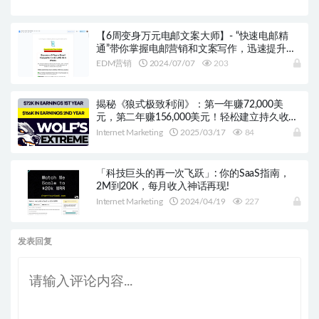
【6周变身万元电邮文案大师】- “快速电邮精
通”带你掌握电邮营销和文案写作，迅速提升你
的收入!
EDM营销
2024/07/07
203
揭秘《狼式极致利润》：第一年赚72,000美
元，第二年赚156,000美元！轻松建立持久收
入，无需特殊技能！
Internet Marketing
2025/03/17
84
「科技巨头的再一次飞跃」: 你的SaaS指南，
2M到20K，每月收入神话再现!
Internet Marketing
2024/04/19
227
发表回复