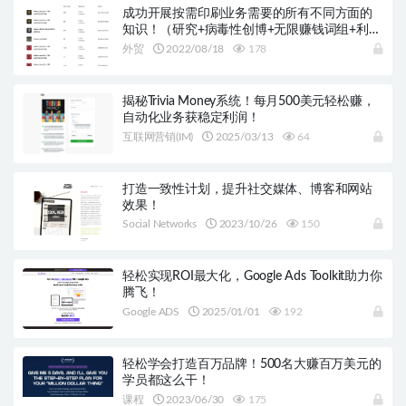
成功开展按需印刷业务需要的所有不同方面的
知识！（研究+病毒性创博+无限赚钱词组+利基
市场+启动计划）
外贸
2022/08/18
178
揭秘Trivia Money系统！每月500美元轻松赚，
自动化业务获稳定利润！
互联网营销(IM)
2025/03/13
64
打造一致性计划，提升社交媒体、博客和网站
效果！
Social Networks
2023/10/26
150
轻松实现ROI最大化，Google Ads Toolkit助力你
腾飞！
Google ADS
2025/01/01
192
轻松学会打造百万品牌！500名大赚百万美元的
学员都这么干！
课程
2023/06/30
175