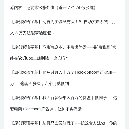
感内容，还能靠它赚外快（避开 7 个 AI 假脸坑）
【原创双语字幕】别再为卖课熬秃头！AI 自动卖课系统，月
入 3 万刀还能潇洒度假～
【原创双语字幕】不用写剧本、不用出外景——靠”看视频”就
能在YouTube上赚到钱，你信吗？
【原创双语字幕】亚马逊月入十万？TikTok Shop再给你加一
万——这套五步法，六个月就做到
【原创双语字幕】和四百多位年入百万的操盘手做同学——这
套电商+Facebook广告课，让你不再靠猜
【原创双语字幕】别再只当爱好玩了——按这套方法做，你的