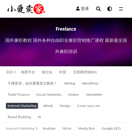
登录
全部
Freelance
国外兼职教程 国外各种自由职业兼职营销推广课程 最新最全国
外兼职培训
课程
电商平台
独立站
外贸
互联网营销(IM)
不懂英语，如何看懂英文教程？
Writing
WordPress
Trade Finance
Social Networks
Notion
Newsletter
Internet Marketing
eBook
Design
Cover your ass
Brand Building
AI
Internet Marketing
Youtube
Niche
Media Buy
Google SEO