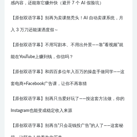
感内容，还能靠它赚外快（避开 7 个 AI 假脸坑）
【原创双语字幕】别再为卖课熬秃头！AI 自动卖课系统，月
入 3 万刀还能潇洒度假～
【原创双语字幕】不用写剧本、不用出外景——靠”看视频”就
能在YouTube上赚到钱，你信吗？
【原创双语字幕】和四百多位年入百万的操盘手做同学——这
套电商+Facebook广告课，让你不再靠猜
【原创双语字幕】别再只当爱好玩了——按这套方法做，你的
Instagram也能变成稳定收入来源
【原创双语字幕】别再当“只会花钱投广告”的人了——这套秘