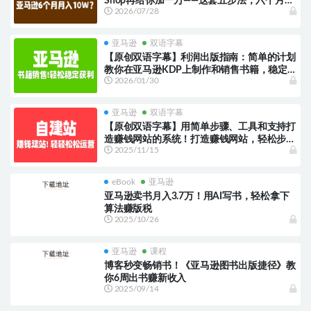
Shop再给你加一万——这套五步法，六个月就
2026/07/28
做到
亚马逊
双语字幕
【原创双语字幕】利润出版指南：简单的计划
教你在亚马逊KDP上制作和销售书籍，稳定获
2026/01/30
得收入！学会如何制作畅销书籍，轻松赚取持
续收入！
亚马逊
双语字幕
【原创双语字幕】用简单步骤、工具和支持打
造赚钱网站的系统！打造赚钱网站，轻松步步
2025/11/15
为营！
eBook
亚马逊
亚马逊卖书月入3.7万！用AI写书，轻松拿下
算法赚版税
2025/10/26
亚马逊
课程
博客秒变畅销书！《亚马逊图书出版捷径》教
你6周出书赚新收入
2025/09/14