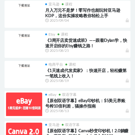
亚马逊
课程
月入万元不是梦！零写作也能玩转亚马逊
KDP，这份实操攻略教你轻松上手
2025/09/04
Etsy
课程
《3周开店卖货速成班》——跟着Dylan学，快
速开启你的Etsy赚钱之路！
2025/08/25
电商平台
课程
《1天速成代发卖家》：快速开店，轻松赚第
一笔线上收入！
2025/08/19
eBay
双语字幕
【原创双语字幕】eBay印钞机：$5美元养账
号榨10倍利差，骚操作指南
2025/08/13
亚马逊
双语字幕
【原创双语字幕】Canva秒变印钞机！2.0躺赚