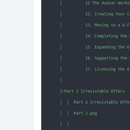
   │          12 The Avatar Worksh
   │          12. Creating Your C
   │          13. Moving to a 6-F
   │          14. Completing the 
   │          15. Expanding the 6
   │          16. Supporting the 
   │          17. Licensing the 6
   │          

   ├─Part 2 Irresistable Offers

   │  │  Part 2 Irresistable Offer
   │  │  Part 2.png

   │  │  
