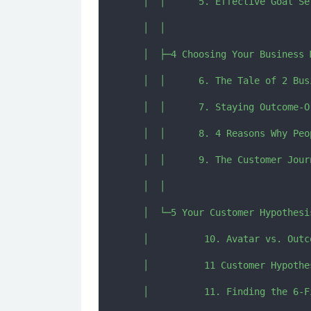
   │  │      5. Effective Goal Se
   │  │      

   │  ├─4 Choosing Your Business M
   │  │      6. The Tale of 2 Bus
   │  │      7. Staying Outcome-Or
   │  │      8. 4 Reasons Why Peop
   │  │      9. The Customer Journ
   │  │      

   │  └─5 Your Customer Hypothesis
   │          10. Avatar vs. Outco
   │          11 Customer Hypothe
   │          11. Finding the 6-F