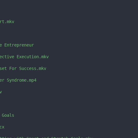
t.mkv

e Entrepreneur

ective Execution.mkv

set For Success.mkv

er Syndrome.mp4



Goals

x
