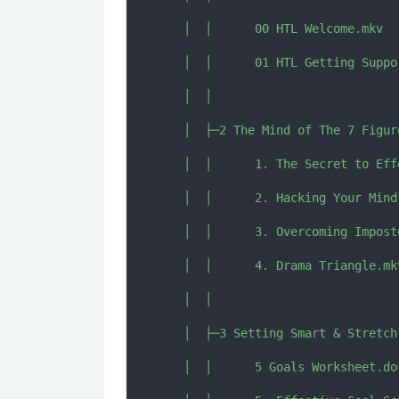
   │  │      00 HTL Welcome.mkv

   │  │      01 HTL Getting Suppor
   │  │      

   │  ├─2 The Mind of The 7 Figur
   │  │      1. The Secret to Eff
   │  │      2. Hacking Your Mind
   │  │      3. Overcoming Impost
   │  │      4. Drama Triangle.mkv
   │  │      

   │  ├─3 Setting Smart & Stretch 
   │  │      5 Goals Worksheet.doc