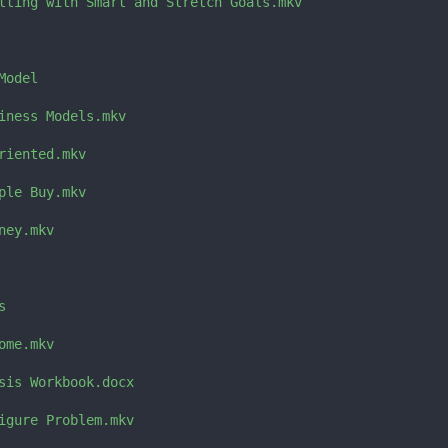
tting with Smart and Stretch Goals.mkv

odel

iness Models.mkv

iented.mkv

le Buy.mkv

ey.mkv



me.mkv

sis Workbook.docx

igure Problem.mkv
