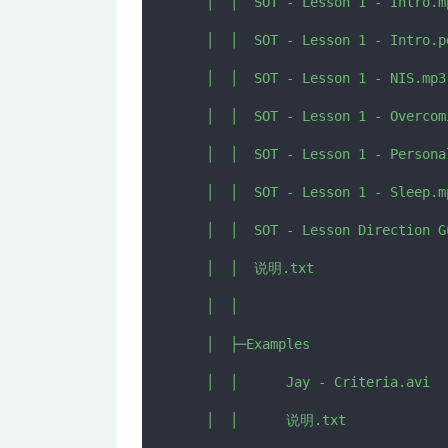
   │  │  SOT - Lesson 1 - Intro.mp
   │  │  SOT - Lesson 1 - Intro.pd
   │  │  SOT - Lesson 1 - NIS.mp3

   │  │  SOT - Lesson 1 - Overcom
   │  │  SOT - Lesson 1 - Persona
   │  │  SOT - Lesson 1 - Sleep.mp
   │  │  SOT - Lesson Direction G
   │  │  说明.txt

   │  │  

   │  ├─Examples

   │  │      Jay - Criteria.avi

   │  │      说明.txt
