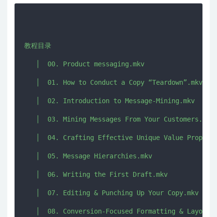
教程目录

   │  00. Product messaging.mkv

   │  01. How to Conduct a Copy “Teardown”.mkv

   │  02. Introduction to Message-Mining.mkv

   │  03. Mining Messages From Your Customers.mkv

   │  04. Crafting Effective Unique Value Proposit
   │  05. Message Hierarchies.mkv

   │  06. Writing the First Draft.mkv

   │  07. Editing & Punching Up Your Copy.mkv

   │  08. Conversion-Focused Formatting & Layout.m