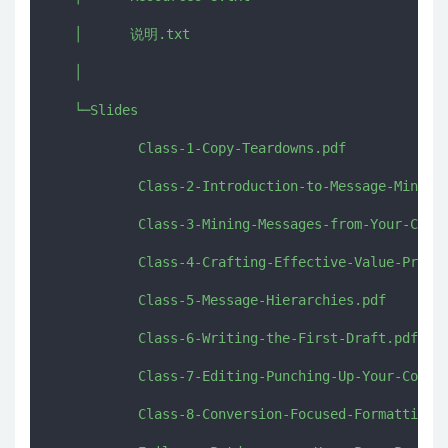
   │      说明.txt

   │      

   └─Slides

           Class-1-Copy-Teardowns.pdf

           Class-2-Introduction-to-Message-Mining.
           Class-3-Mining-Messages-from-Your-Custo
           Class-4-Crafting-Effective-Value-Propos
           Class-5-Message-Hierarchies.pdf

           Class-6-Writing-the-First-Draft.pdf

           Class-7-Editing-Punching-Up-Your-Copy.p
           Class-8-Conversion-Focused-Formatting-L