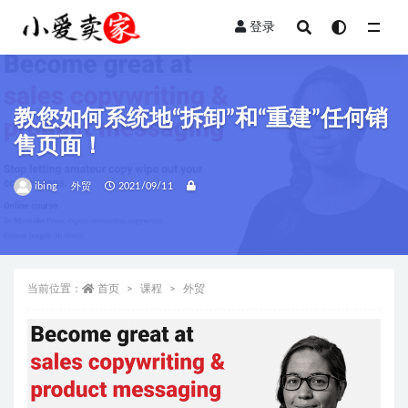
登录
全部
教您如何系统地“拆卸”和“重建”任何销
售页面！
ibing
外贸
2021/09/11
当前位置：
首页
课程
外贸