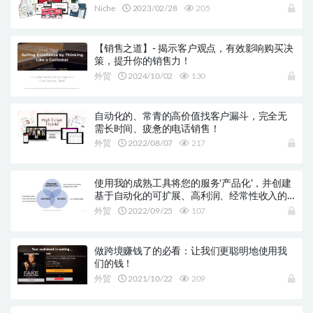
Niche
2023/02/28
205
【销售之道】- 揭示客户观点，有效影响购买决
策，提升你的销售力！
外贸
2024/10/02
130
自动化的、常青的高价值找客户漏斗，完全无
需长时间、疲惫的电话销售！
外贸
2022/08/07
217
使用我的成熟工具将您的服务‘产品化’，并创建
基于自动化的可扩展、高利润、经常性收入的
服务包！
外贸
2022/09/25
107
做跨境赚钱了的必看：让我们更聪明地使用我
们的钱！
外贸
2021/10/22
209