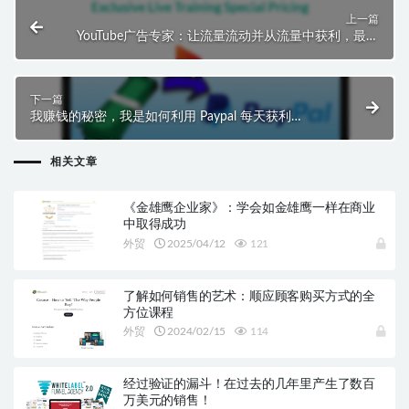
上一篇
YouTube广告专家：让流量流动并从流量中获利，最终
扩大这些利润！
下一篇
我赚钱的秘密，我是如何利用 Paypal 每天获利
$50-$100的！
相关文章
《金雄鹰企业家》：学会如金雄鹰一样在商业
中取得成功
外贸
2025/04/12
121
了解如何销售的艺术：顺应顾客购买方式的全
方位课程
外贸
2024/02/15
114
经过验证的漏斗！在过去的几年里产生了数百
万美元的销售！