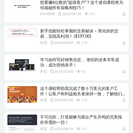
想要赚6位数的“超级客户”？这个迷你课程将为
你揭秘所有策略和技巧！
EDM营销
2023/04/30
291
新手也能轻松掌握的交易秘诀 – 简化你的交
易，实现高利润！ ($197.00)
外贸
2024/08/07
178
学习如何写好销售信息， 使你的业务非常成
功，成为营销杀手！
外贸
2019/12/03
90
这个课程帮助我完成了数十万美元的客户工
作！让客户和利益相关者保持一致，了解他们
的痛点
外贸
2022/07/02
138
不可抗拒，打造能够与观众产生共鸣的完美报
价所需的一切！
外贸
2021/08/19
195