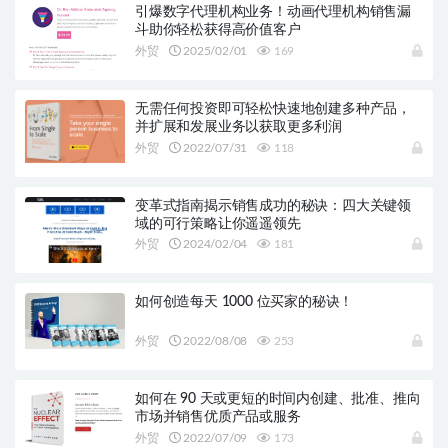
引爆数字代理机构业务！动画代理机构销售漏
斗助你轻松获得高价值客户
外贸
2025/02/01
169
无需任何投资即可轻松快速地创建多种产品，
并扩展和发展业务以获取更多利润
外贸
2022/07/31
118
变革式指南揭示销售成功的秘诀：四大关键领
域的可行策略让你遥遥领先
外贸
2024/02/04
181
如何创造每天 1000 位买家的秘诀！
外贸
2022/08/08
253
如何在 90 天或更短的时间内创建、批准、推向
市场并销售优质产品或服务
外贸
2022/07/09
173