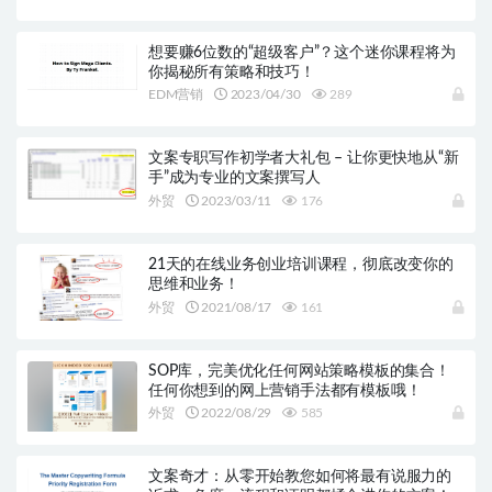
想要赚6位数的“超级客户”？这个迷你课程将为
你揭秘所有策略和技巧！
EDM营销
2023/04/30
289
文案专职写作初学者大礼包 – 让你更快地从“新
手”成为专业的文案撰写人
外贸
2023/03/11
176
21天的在线业务创业培训课程，彻底改变你的
思维和业务！
外贸
2021/08/17
161
SOP库，完美优化任何网站策略模板的集合！
任何你想到的网上营销手法都有模板哦！
外贸
2022/08/29
585
文案奇才：从零开始教您如何将最有说服力的