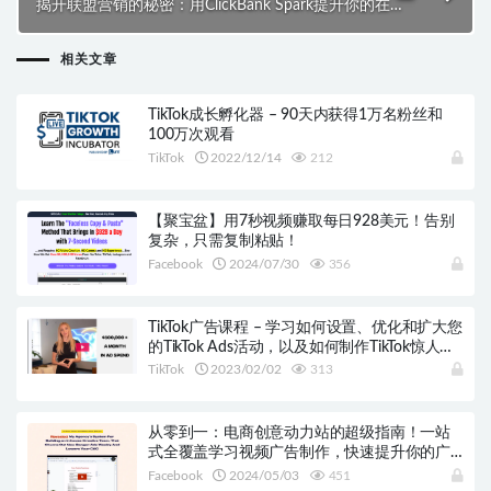
揭开联盟营销的秘密：用ClickBank Spark提升你的在
线成功！
相关文章
TikTok成长孵化器 – 90天内获得1万名粉丝和
100万次观看
TikTok
2022/12/14
212
【聚宝盆】用7秒视频赚取每日928美元！告别
复杂，只需复制粘贴！
Facebook
2024/07/30
356
TikTok广告课程 – 学习如何设置、优化和扩大您
的TikTok Ads活动，以及如何制作TikTok惊人的
广告。
TikTok
2023/02/02
313
从零到一：电商创意动力站的超级指南！一站
式全覆盖学习视频广告制作，快速提升你的广
告战斗力！
Facebook
2024/05/03
451