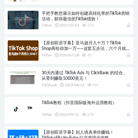
手把手教您展示如何创建高转化率的TikTok营销
活动，获得最佳的TikTok绩效！
TikTok
2022/10/14
254
【原创双语字幕】亚马逊月入十万？TikTok
Shop再给你加一万——这套五步法，六个月就做
到
TikTok
2026/07/28
40
30天内通过 TikTok Ads 与 ClickBank 的结合，
从零到赚取10000美元！
Clickbank
2023/06/13
969
TikTok教程（抖音国际版海外运营教程）
TikTok
2022/09/21
278
【原创双语字幕】别人填表单你赚钱！