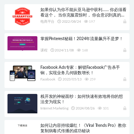
如果你认为你不能从亚马逊中获利…… 你必须看
看这个， 当你克服震惊时， 你会意识到真的任
何人都可以做到这一点！
电商平台
2022/08/24
197
掌握Pinterest秘籍！2024年流量飙升不是梦！
课程
2024/11/08
168
Facebook Ads专家：解锁Facebook广告杀手
锏，实现业务几何级数增长！
Facebook
2023/05/13
259
栈开发的神秘面纱：如何快速有效地将你的想
法变为现实！
Internet Marketing
2024/08/26
101
如何让内容持续爆红！《Viral Trends Pro》教你
复制病毒式传播的成功秘诀