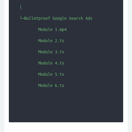
  │  

  └─Bulletproof Google Search Ads

          Module 1.mp4

          Module 2.ts

          Module 3.ts

          Module 4.ts

          Module 5.ts

          Module 6.ts
