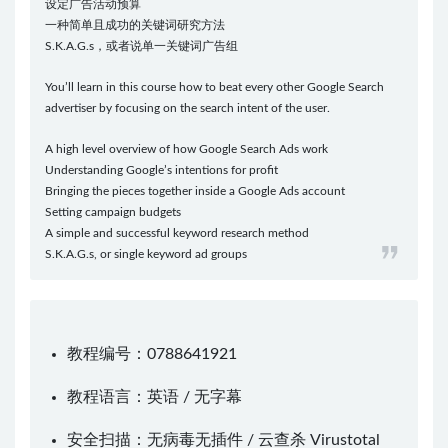
设定广告活动预算
一种简单且成功的关键词研究方法
S.K.A.G.s，或者说单一关键词广告组
You’ll learn in this course how to beat every other Google Search
advertiser by focusing on the search intent of the user.
A high level overview of how Google Search Ads work
Understanding Google’s intentions for profit
Bringing the pieces together inside a Google Ads account
Setting campaign budgets
A simple and successful keyword research method
S.K.A.G.s, or single keyword ad groups
教程编号：0788641921
教程语言：英语 / 无字幕
安全扫描：无病毒无插件 / 云查杀
Virustotal