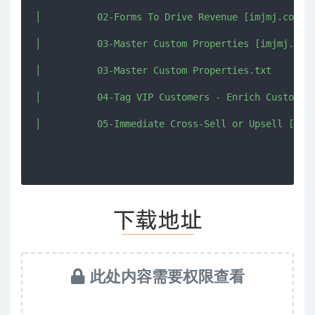
│          02-Forms To Drive Revenue [imjmj.com].m
│          03-Master Custom Properties [imjmj.com]
│          03-Master Custom Properties.txt

│          04-Tag VIP Customers - Enrich Customer 
│          05-Immediate Cross-Sell or Upsell [imjm
此处内容需要权限查看