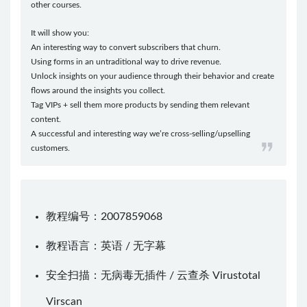
other courses.
It will show you:
An interesting way to convert subscribers that churn.
Using forms in an untraditional way to drive revenue.
Unlock insights on your audience through their behavior and create
flows around the insights you collect.
Tag VIPs + sell them more products by sending them relevant
content.
A successful and interesting way we’re cross-selling/upselling
customers.
教程编号：2007859068
教程语言：英语 / 无字幕
安全扫描：无病毒无插件 / 云查杀
Virustotal
Virscan