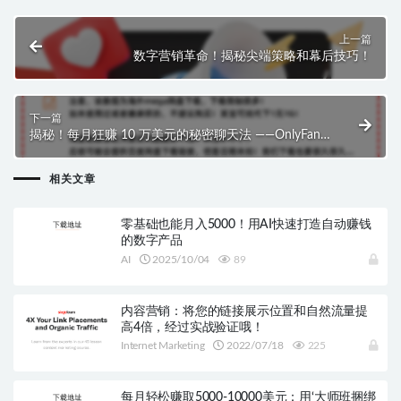
上一篇
数字营销革命！揭秘尖端策略和幕后技巧！
下一篇
揭秘！每月狂赚 10 万美元的秘密聊天法 ——OnlyFans
项目成功之道($1,497.00)
相关文章
零基础也能月入5000！用AI快速打造自动赚钱
的数字产品
AI
2025/10/04
89
内容营销：将您的链接展示位置和自然流量提
高4倍，经过实战验证哦！
Internet Marketing
2022/07/18
225
每月轻松赚取5000-10000美元：用‘大师班捆绑