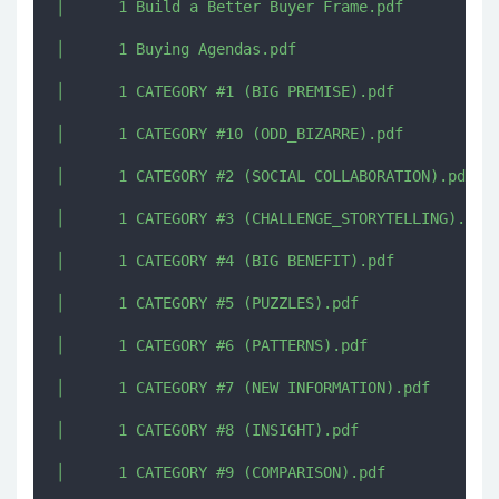
│      1 Build a Better Buyer Frame.pdf

│      1 Buying Agendas.pdf

│      1 CATEGORY #1 (BIG PREMISE).pdf

│      1 CATEGORY #10 (ODD_BIZARRE).pdf

│      1 CATEGORY #2 (SOCIAL COLLABORATION).pdf

│      1 CATEGORY #3 (CHALLENGE_STORYTELLING).pdf

│      1 CATEGORY #4 (BIG BENEFIT).pdf

│      1 CATEGORY #5 (PUZZLES).pdf

│      1 CATEGORY #6 (PATTERNS).pdf

│      1 CATEGORY #7 (NEW INFORMATION).pdf

│      1 CATEGORY #8 (INSIGHT).pdf

│      1 CATEGORY #9 (COMPARISON).pdf
