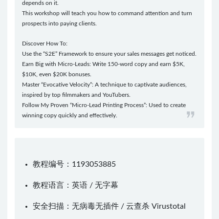
depends on it.
This workshop will teach you how to command attention and turn
prospects into paying clients.
Discover How To:
Use the “S2E” Framework to ensure your sales messages get noticed.
Earn Big with Micro-Leads: Write 150-word copy and earn $5K,
$10K, even $20K bonuses.
Master “Evocative Velocity”: A technique to captivate audiences,
inspired by top filmmakers and YouTubers.
Follow My Proven “Micro-Lead Printing Process”: Used to create
winning copy quickly and effectively.
教程编号：1193053885
教程语言：英语 / 无字幕
安全扫描：无病毒无插件 / 云查杀
Virustotal