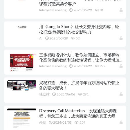
课程’打造高票价客户！
Internet Marketing
2025/05/29
81
用《Long to Short》让长文变身社交内容，轻
松打造持续吸引的社交影响力
AI
2025/03/29
52
三步视频培训计划，教你如何建立、市场和转
化高价值的教练和连续性课程，让你大幅增加
收入！
Internet Marketing
2023/08/22
292
揭秘打造、成长、扩展每年百万级网站托管业
务的强大秘诀！
独立站
2023/06/06
291
Discovery Call Masterclass：发现通话大师课
程，带您三步走，成为商家沟通的真正大师
外贸
2024/01/08
254