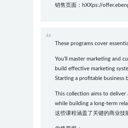
销售页面：hXXps://offer.ebenpa
These programs cover essential
You’ll master marketing and c
build effective marketing syst
Starting a profitable business 
This collection aims to delive
while building a long-term rela
这些课程涵盖了关键的商业技