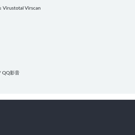
杀
Virustotal
Virscan
/
QQ影音