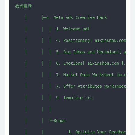
教程目录

    │      ├─1. Meta Ads Creative Hack

    │      │  │  1. Welcome.pdf

    │      │  │  4. Positioning[ aixinshou.com ].m
    │      │  │  5. Big Ideas and Mechnisms[ aixin
    │      │  │  6. Emotions[ aixinshou.com ].mp4

    │      │  │  7. Market Pain Worksheet.docx

    │      │  │  7. Offer Attributes Worksheet.doc
    │      │  │  9. Template.txt

    │      │  │  

    │      │  └─Bonus

    │      │          1. Optimize Your Feedback Lo