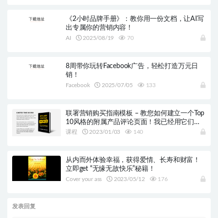
《2小时品牌手册》：教你用一份文档，让AI写
出专属你的营销内容！
AI
2025/08/19
70
8周带你玩转Facebook广告，轻松打造万元日
销！
Facebook
2025/07/05
133
联署营销购买指南模板 – 教您如何建立一个Top
10风格的附属产品评论页面！我已经用它们赚
了几十万刀的收入了
课程
2023/01/03
140
从内而外体验幸福，获得爱情、长寿和财富！
立即get “无缘无故快乐”秘籍！
Cover your ass
2023/05/12
176
发表回复