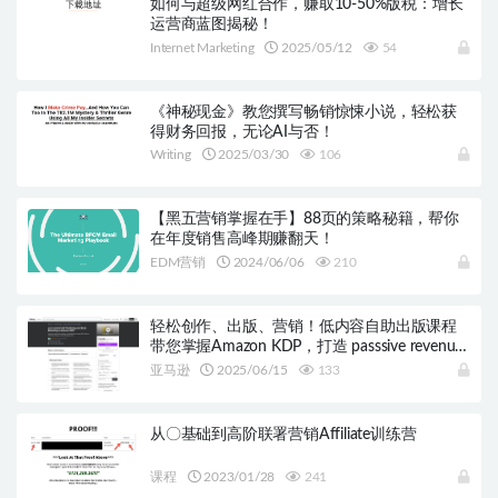
如何与超级网红合作，赚取10-50%版税：增长
运营商蓝图揭秘！
Internet Marketing
2025/05/12
54
《神秘现金》教您撰写畅销惊悚小说，轻松获
得财务回报，无论AI与否！
Writing
2025/03/30
106
【黑五营销掌握在手】88页的策略秘籍，帮你
在年度销售高峰期赚翻天！
EDM营销
2024/06/06
210
轻松创作、出版、营销！低内容自助出版课程
带您掌握Amazon KDP，打造 passsive revenue
流！
亚马逊
2025/06/15
133
从〇基础到高阶联署营销Affiliate训练营
课程
2023/01/28
241