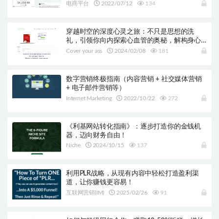
电商平台
2022/07/12
134
穿越时空的深度心灵之旅：不只是思想的洗
礼，引领你向内探索心血管的奥秘，解构身心
之间的异面空间。体验人生的”哇塞”瞬间，重塑
Cover your ass
2024/02/08
181
你的现实！
数字营销终极指南（内容营销 + 社交媒体营销
+ 电子邮件营销等）
Internet Marketing
2022/10/22
272
《利基网站转化指南》：逐步打造你的金钱机
器，迈向财务自由！
Niche
2024/10/15
137
利用PLR战略，从现有内容中轻松打造盈利渠
道，让你赚钱更容易！
互联网营销(IM)
2025/02/26
91