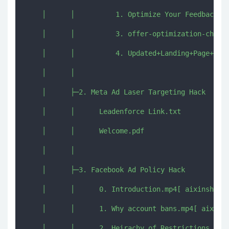
    │      │          1. Optimize Your Feedback Lo
    │      │          3. offer-optimization-checkl
    │      │          4. Updated+Landing+Page+Chec
    │      │          

    │      ├─2. Meta Ad Laser Targeting Hack

    │      │      Leadenforce Link.txt

    │      │      Welcome.pdf

    │      │      

    │      ├─3. Facebook Ad Policy Hack

    │      │      0. Introduction.mp4[ aixinshou.c
    │      │      1. Why account bans.mp4[ aixinsh
    │      │      2. Heirachy of Restrictions.mp4[