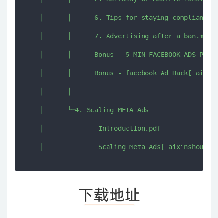
    │      │      6. Tips for staying compliant.mp
    │      │      7. Advertising after a ban.mp4[ 
    │      │      Bonus - 5-MIN FACEBOOK ADS POLIC
    │      │      Bonus - facebook Ad Hack[ aixins
    │      │      

    │      └─4. Scaling META Ads

    │              Introduction.pdf
