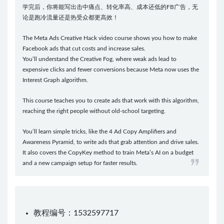
学完后，你将能写出击中痛点、转化率高、成本还低的FB广告，无
论是跑冷流量还是热受众都更高效！
The Meta Ads Creative Hack video course shows you how to make
Facebook ads that cut costs and increase sales.
You’ll understand the Creative Fog, where weak ads lead to
expensive clicks and fewer conversions because Meta now uses the
Interest Graph algorithm.
This course teaches you to create ads that work with this algorithm,
reaching the right people without old-school targeting.
You’ll learn simple tricks, like the 4 Ad Copy Amplifiers and
Awareness Pyramid, to write ads that grab attention and drive sales.
It also covers the CopyKey method to train Meta’s AI on a budget
and a new campaign setup for faster results.
教程编号：1532597717