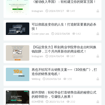
《被动收入帝国》：轻松建立你的财富王国！
Instagram
2024/09/27
149
可以彻底改变你的人生！打造财富要素的必杀
技！
Cover your ass
2023/06/08
142
【IG运营良方】即刻商业学院带你走出时间换
钱陷阱，三个月内革新你的商业模式！
Instagram
2024/06/04
187
再也不怕写不出销售文案——《10倍推广》, 打
造你的销售发电机！
Writing
2024/06/14
155
邮件营销：轻松学会打造销售信函的秘密公式
的精华部分，引爆惊人效果！
EDM营销
2023/11/14
232