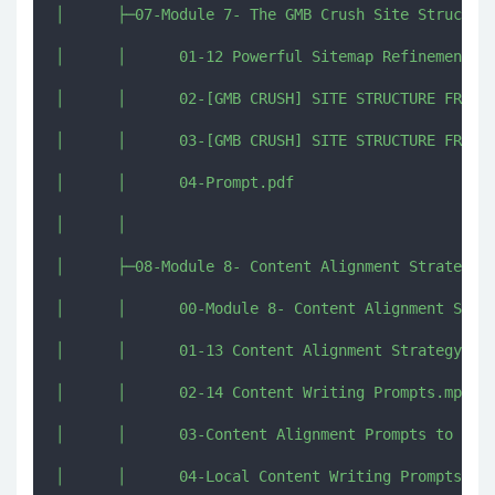
│      ├─07-Module 7- The GMB Crush Site Structure
│      │      01-12 Powerful Sitemap Refinements.m
│      │      02-[GMB CRUSH] SITE STRUCTURE FRAMEW
│      │      03-[GMB CRUSH] SITE STRUCTURE FRAMEW
│      │      04-Prompt.pdf

│      │      

│      ├─08-Module 8- Content Alignment Strategy W
│      │      00-Module 8- Content Alignment Strat
│      │      01-13 Content Alignment Strategy Wit
│      │      02-14 Content Writing Prompts.mp4

│      │      03-Content Alignment Prompts to over
│      │      04-Local Content Writing Prompts.pdf