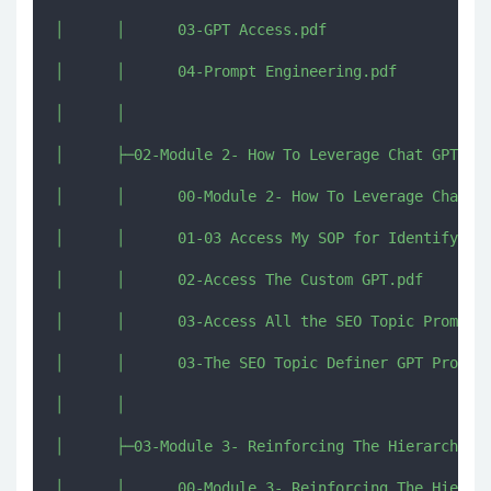
│      │      03-GPT Access.pdf

│      │      04-Prompt Engineering.pdf

│      │      

│      ├─02-Module 2- How To Leverage Chat GPT To 
│      │      00-Module 2- How To Leverage Chat GP
│      │      01-03 Access My SOP for Identifying 
│      │      02-Access The Custom GPT.pdf

│      │      03-Access All the SEO Topic Prompts.
│      │      03-The SEO Topic Definer GPT Prompts
│      │      

│      ├─03-Module 3- Reinforcing The Hierarchical
│      │      00-Module 3- Reinforcing The Hierarc