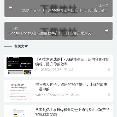
上一篇
烧钱广告OUT！用Meta算法写出高转化FB广告，省钱
又爆单！
下一篇
Google Docs秒变高颜值数字产品！打造客户爱用又爱
买的手帐、计划本与引流赠品
相关文章
【AI技术速成课】- AI赋能生活：从内容创作到
编程，提升你的效率
AI
2024/09/19
123
撰写撩人钩子：管用的写作技巧，让你的故事
一语中的
Writing
2024/03/29
380
从零到亿！在Etsy和亚马逊上通过ShineOn产品
实现财富梦想