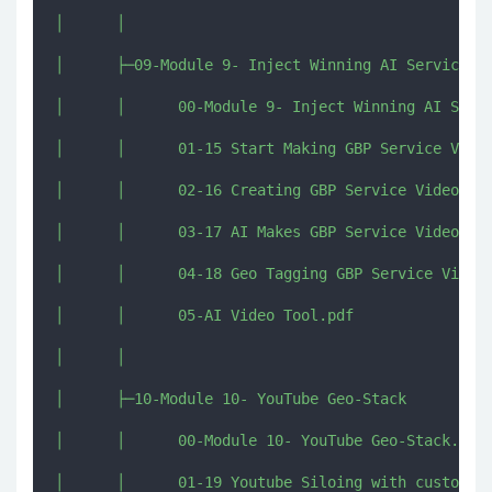
│      │      

│      ├─09-Module 9- Inject Winning AI Services i
│      │      00-Module 9- Inject Winning AI Servi
│      │      01-15 Start Making GBP Service Video
│      │      02-16 Creating GBP Service Videos.mp
│      │      03-17 AI Makes GBP Service Videos Ea
│      │      04-18 Geo Tagging GBP Service Videos
│      │      05-AI Video Tool.pdf

│      │      

│      ├─10-Module 10- YouTube Geo-Stack

│      │      00-Module 10- YouTube Geo-Stack.pdf

│      │      01-19 Youtube Siloing with custom GP