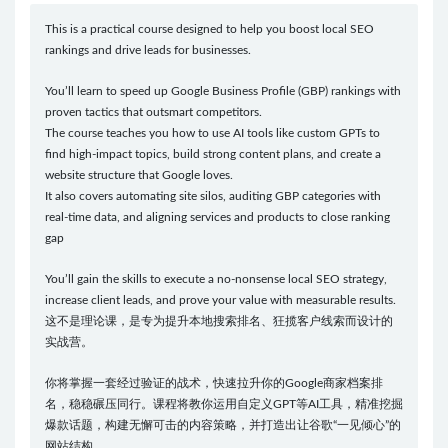
This is a practical course designed to help you boost local SEO
rankings and drive leads for businesses.
You’ll learn to speed up Google Business Profile (GBP) rankings with
proven tactics that outsmart competitors.
The course teaches you how to use AI tools like custom GPTs to
find high-impact topics, build strong content plans, and create a
website structure that Google loves.
It also covers automating site silos, auditing GBP categories with
real-time data, and aligning services and products to close ranking
gap
You’ll gain the skills to execute a no-nonsense local SEO strategy,
increase client leads, and prove your value with measurable results.
这不是理论课，是专为提升本地搜索排名、狂揽客户线索而设计的
实战营。
你将掌握一套经过验证的战术，快速拉升你的Google商家档案排
名，稳稳碾压同行。课程将教你运用自定义GPT等AI工具，精准挖掘
爆款话题，构建无懈可击的内容策略，并打造出让谷歌“一见倾心”的
网站结构。