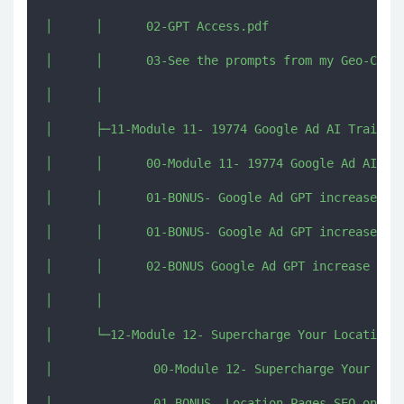
│      │      02-GPT Access.pdf

│      │      03-See the prompts from my Geo-Chat.
│      │      

│      ├─11-Module 11- 19774 Google Ad AI Trained 
│      │      00-Module 11- 19774 Google Ad AI Tra
│      │      01-BONUS- Google Ad GPT increase con
│      │      01-BONUS- Google Ad GPT increase con
│      │      02-BONUS Google Ad GPT increase conv
│      │      

│      └─12-Module 12- Supercharge Your Location P
│              00-Module 12- Supercharge Your Loca
│              01-BONUS- Location Pages SEO on Ste