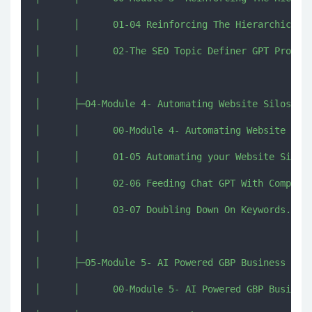
│      │      01-04 Reinforcing The Hierarchical T
│      │      02-The SEO Topic Definer GPT Prompts
│      │      

│      ├─04-Module 4- Automating Website Silos Str
│      │      00-Module 4- Automating Website Silo
│      │      01-05 Automating your Website Silo S
│      │      02-06 Feeding Chat GPT With Competit
│      │      03-07 Doubling Down On Keywords.mp4

│      │      

│      ├─05-Module 5- AI Powered GBP Business Cate
│      │      00-Module 5- AI Powered GBP Business