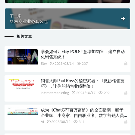
网络营销全掌控！
下一篇
终极商业业务套装包
相关文章
学会如何让Etsy POD生意增加销售，建立自动
化销售系统！
Etsy
2023/03/14
207
销售大师Paul Ross的秘密武器：《微妙销售技
巧》，让你的销售业绩翻倍！
Internet Marketing
2024/10/17
202
成为《ChatGPT百万富翁》的全面指南，赋予
企业家、小商家、自由职业者、数字营销人员
和内容创作者权力！
AI
2023/08/12
311