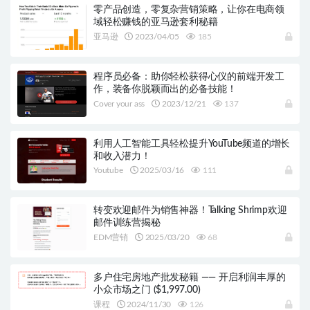
零产品创造，零复杂营销策略，让你在电商领
域轻松赚钱的亚马逊套利秘籍
亚马逊
2023/04/05
185
程序员必备：助你轻松获得心仪的前端开发工
作，装备你脱颖而出的必备技能！
Cover your ass
2023/12/21
137
利用人工智能工具轻松提升YouTube频道的增长
和收入潜力！
Youtube
2025/03/16
111
转变欢迎邮件为销售神器！Talking Shrimp欢迎
邮件训练营揭秘
EDM营销
2025/03/20
68
多户住宅房地产批发秘籍 —— 开启利润丰厚的
小众市场之门 ($1,997.00)
课程
2024/11/30
126