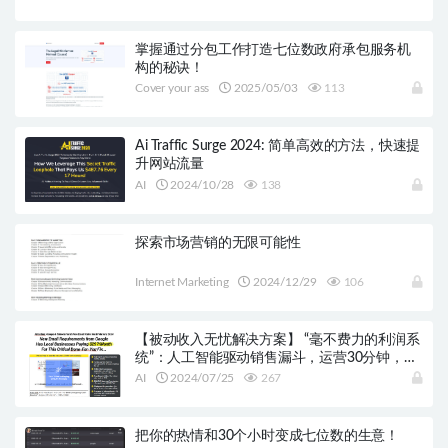
掌握通过分包工作打造七位数政府承包服务机
构的秘诀！
Cover your ass
2025/05/03
113
Ai Traffic Surge 2024: 简单高效的方法，快速提
升网站流量
AI
2024/10/28
138
探索市场营销的无限可能性
Internet Marketing
2024/12/29
106
【被动收入无忧解决方案】 “毫不费力的利润系
统”：人工智能驱动销售漏斗，运营30分钟，零
费用，赚取被动佣金！
AI
2024/07/25
267
把你的热情和30个小时变成七位数的生意！