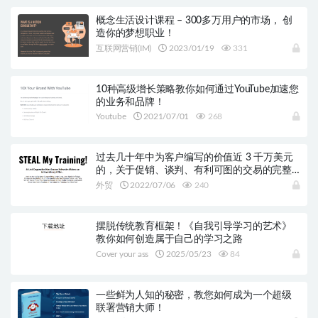
概念生活设计课程 – 300多万用户的市场， 创
造你的梦想职业！
互联网营销(IM)
2023/01/19
331
10种高级增长策略教你如何通过YouTube加速您
的业务和品牌！
Youtube
2021/07/01
268
过去几十年中为客户编写的价值近 3 千万美元
的，关于促销、谈判、有利可图的交易的完整
PDF 文案
外贸
2022/07/06
240
摆脱传统教育框架！《自我引导学习的艺术》
教你如何创造属于自己的学习之路
Cover your ass
2025/05/23
84
一些鲜为人知的秘密，教您如何成为一个超级
联署营销大师！