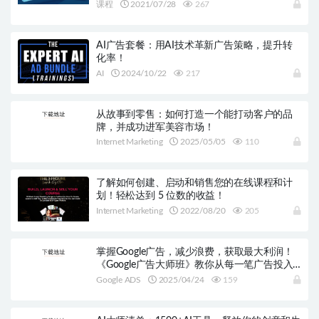
课程
2021/07/28
267
AI广告套餐：用AI技术革新广告策略，提升转
化率！
AI
2024/10/22
217
从故事到零售：如何打造一个能打动客户的品
牌，并成功进军美容市场！
Internet Marketing
2025/05/05
110
了解如何创建、启动和销售您的在线课程和计
划！轻松达到 5 位数的收益！
Internet Marketing
2022/08/20
205
掌握Google广告，减少浪费，获取最大利润！
《Google广告大师班》教你从每一笔广告投入
中获得更多回报
Google ADS
2025/04/24
159