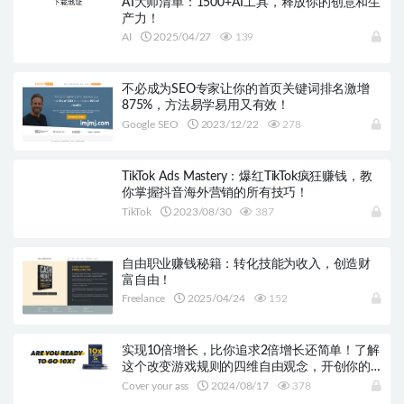
AI大师清单：1500+AI工具，释放你的创意和生
产力！
AI
2025/04/27
139
不必成为SEO专家让你的首页关键词排名激增
875%，方法易学易用又有效！
Google SEO
2023/12/22
278
TikTok Ads Mastery：爆红TikTok疯狂赚钱，教
你掌握抖音海外营销的所有技巧！
TikTok
2023/08/30
387
自由职业赚钱秘籍：转化技能为收入，创造财
富自由！
Freelance
2025/04/24
152
实现10倍增长，比你追求2倍增长还简单！了解
这个改变游戏规则的四维自由观念，开创你的
无限可能！
Cover your ass
2024/08/17
378