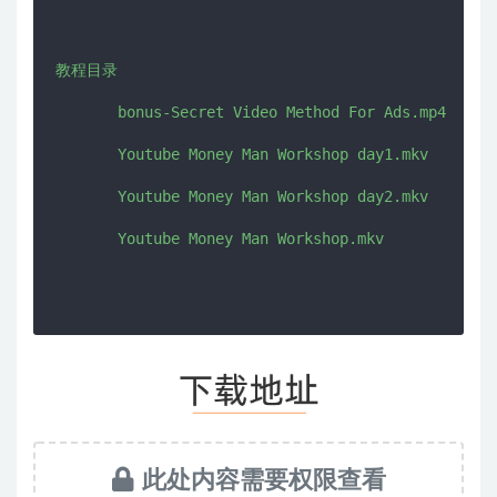
教程目录

       bonus-Secret Video Method For Ads.mp4

       Youtube Money Man Workshop day1.mkv

       Youtube Money Man Workshop day2.mkv

此处内容需要权限查看