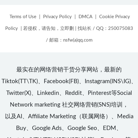
Terms of Use
|
Privacy Policy
|
DMCA
|
Cookie Privacy
Policy
|
若侵权，请告知，立即删
|
找站长 / QQ：250075083
/ 邮箱：nsfw(a)qq.com
最实在的网络营销干货分享网站，最新的
Tiktok(TT\TK)、Facebook(FB)、Instagram(INS\IG)、
Twitter(X)、Linkedin、Reddit、Pinterest等Social
Network marketing 社交网络营销(SNS)培训，
以及AI、Affiliate Marketing（联属网络）、Media
Buy、Google Ads、Google Seo、EDM、