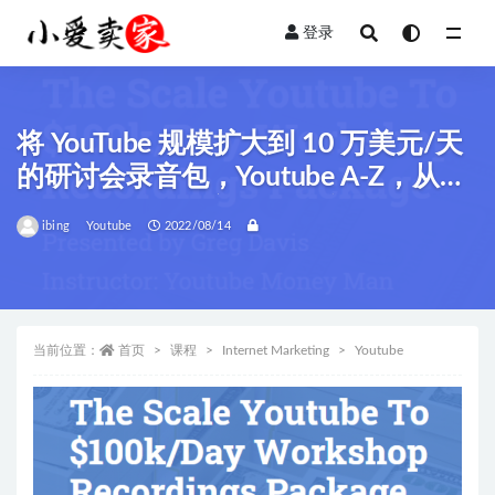
登录
全部
将 YouTube 规模扩大到 10 万美元/天
的研讨会录音包，Youtube A-Z，从基
础知识到数百万美元的帐户是如何做
ibing
Youtube
2022/08/14
到的
当前位置：
首页
课程
Internet Marketing
Youtube