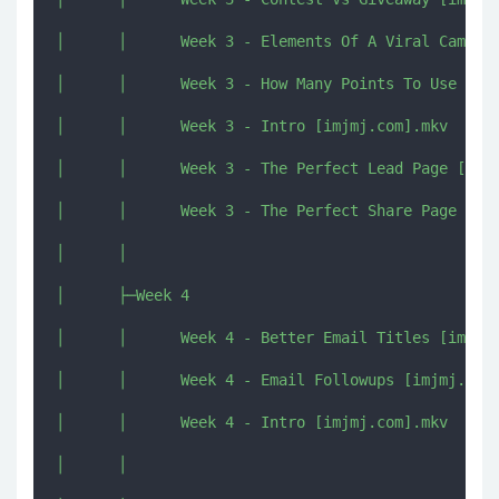
│      │      Week 3 - Elements Of A Viral Campaig
│      │      Week 3 - How Many Points To Use [imj
│      │      Week 3 - Intro [imjmj.com].mkv

│      │      Week 3 - The Perfect Lead Page [imjm
│      │      Week 3 - The Perfect Share Page [imj
│      │      

│      ├─Week 4

│      │      Week 4 - Better Email Titles [imjmj.
│      │      Week 4 - Email Followups [imjmj.com]
│      │      Week 4 - Intro [imjmj.com].mkv

│      │      
