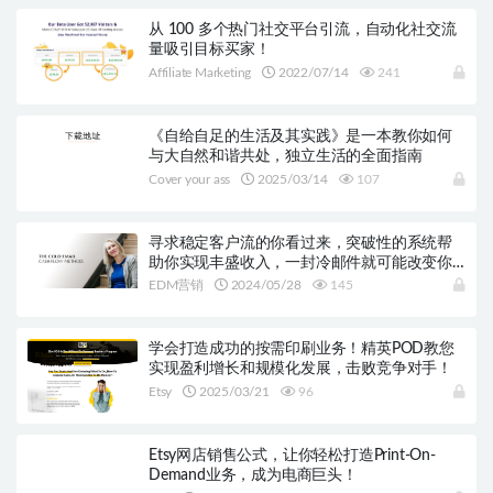
从 100 多个热门社交平台引流，自动化社交流
量吸引目标买家！
Affiliate Marketing
2022/07/14
241
《自给自足的生活及其实践》是一本教你如何
与大自然和谐共处，独立生活的全面指南
Cover your ass
2025/03/14
107
寻求稳定客户流的你看过来，突破性的系统帮
助你实现丰盛收入，一封冷邮件就可能改变你
的生意！
EDM营销
2024/05/28
145
学会打造成功的按需印刷业务！精英POD教您
实现盈利增长和规模化发展，击败竞争对手！
Etsy
2025/03/21
96
Etsy网店销售公式，让你轻松打造Print-On-
Demand业务，成为电商巨头！