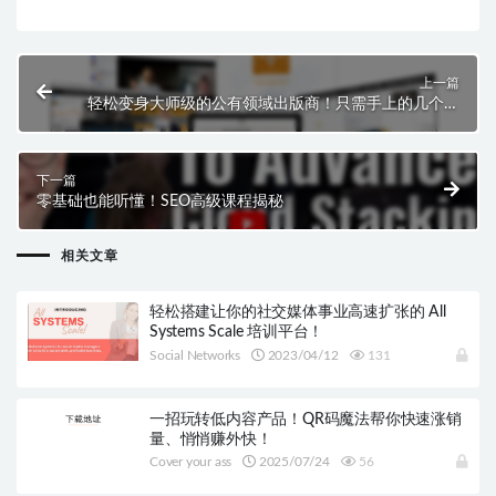
上一篇
轻松变身大师级的公有领域出版商！只需手上的几个模
块！
下一篇
零基础也能听懂！SEO高级课程揭秘
相关文章
轻松搭建让你的社交媒体事业高速扩张的 All
Systems Scale 培训平台！
Social Networks
2023/04/12
131
一招玩转低内容产品！QR码魔法帮你快速涨销
量、悄悄赚外快！
Cover your ass
2025/07/24
56