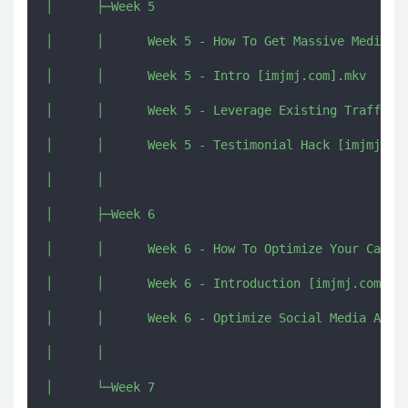
│      ├─Week 5

│      │      Week 5 - How To Get Massive Media At
│      │      Week 5 - Intro [imjmj.com].mkv

│      │      Week 5 - Leverage Existing Traffic [
│      │      Week 5 - Testimonial Hack [imjmj.com
│      │      

│      ├─Week 6

│      │      Week 6 - How To Optimize Your Campai
│      │      Week 6 - Introduction [imjmj.com].mk
│      │      Week 6 - Optimize Social Media Appea
│      │      

│      └─Week 7
