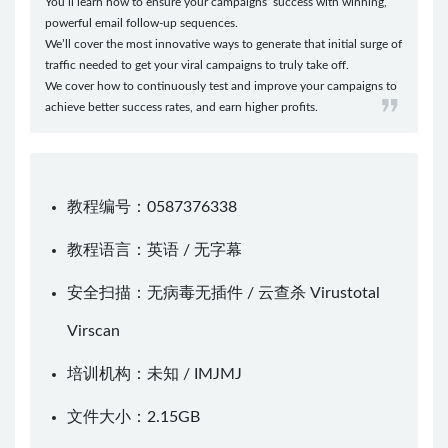
You’ll learn how to ensure your campaigns’ success with winning,
powerful email follow-up sequences.
We’ll cover the most innovative ways to generate that initial surge of
traffic needed to get your viral campaigns to truly take off.
We cover how to continuously test and improve your campaigns to
achieve better success rates, and earn higher profits.
教程编号：0587376338
教程语言：英语 / 无字幕
安全扫描：无病毒无插件 / 云查杀
Virustotal
Virscan
培训机构：未知 /
IMJMJ
文件大小：2.15GB