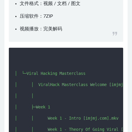
文件格式：视频 / 文档 / 图文
压缩软件：
7ZIP
视频播放：
完美解码
│  └─Viral Hacking Masterclass

│      │  ViralHack Masterclass Welcome [imjmj.com
│      │  

│      ├─Week 1

│      │      Week 1 - Intro [imjmj.com].mkv

│      │      Week 1 - Theory Of Going Viral [imjm