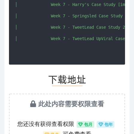
│              Week 7 - Harry's Case Study [imjmj.
│              Week 7 - Springsled Case Study [imj
│              Week 7 - TweetLead Case Study 2 [im
│              Week 7 - TweetLead UpViral Case Stu
此处内容需要权限查看
您还没有获得查看权限
包月
包年