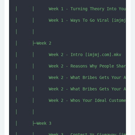
│      │      Week 1 - Turning Theory Into Your Ad
│      │      Week 1 - Ways To Go Viral [imjmj.com
│      │      

│      ├─Week 2

│      │      Week 2 - Intro [imjmj.com].mkv

│      │      Week 2 - Reasons Why People Share [i
│      │      Week 2 - What Bribes Gets Your Audie
│      │      Week 2 - What Bribes Gets Your Audie
│      │      Week 2 - Whos Your Ideal Customer [i
│      │      

│      ├─Week 3

│      │      Week 3 - Contest Vs Giveaway [imjmj.