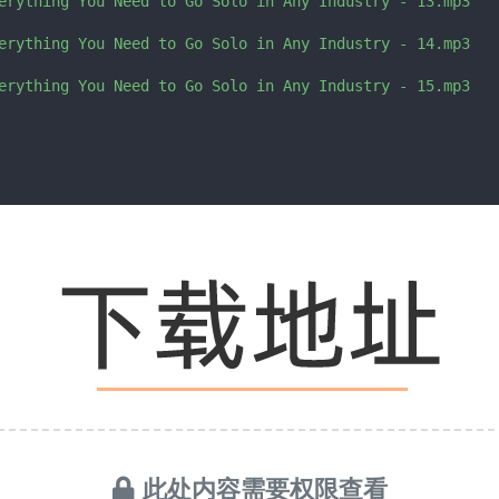
erything You Need to Go Solo in Any Industry - 13.mp3

erything You Need to Go Solo in Any Industry - 14.mp3

此处内容需要权限查看