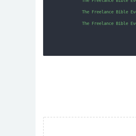
           The Freelance Bible Ev
           The Freelance Bible Ev