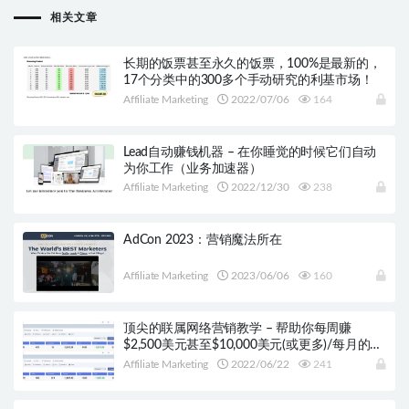
相关文章
长期的饭票甚至永久的饭票，100%是最新的，
17个分类中的300多个手动研究的利基市场！
Affiliate Marketing
2022/07/06
164
Lead自动赚钱机器 – 在你睡觉的时候它们自动
为你工作（业务加速器）
Affiliate Marketing
2022/12/30
238
AdCon 2023：营销魔法所在
Affiliate Marketing
2023/06/06
160
顶尖的联属网络营销教学 – 帮助你每周赚
$2,500美元甚至$10,000美元(或更多)/每月的收
入
Affiliate Marketing
2022/06/22
241