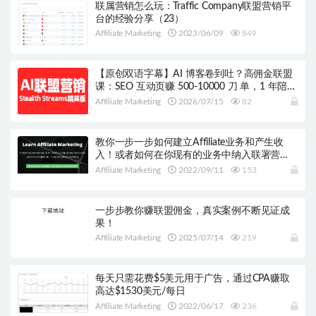
联属营销怎么玩：Traffic Company联盟营销平
台的经验分享（23）
Affiliate Marketing
2023/06/09
849
【原创双语字幕】AI 博客卷到吐？高佣金联盟
课：SEO 互动页赚 500-10000 刀 单，1 年陪跑
+ 工具模板全送
Affiliate Marketing
2026/07/15
82
教你一步一步如何建立Affiliate业务和产生收
入！或者如何在你现有的业务中纳入联署营
销！
Affiliate Marketing
2022/09/11
153
一步步教你赚联盟佣金，真实案例不断见证成
果！
Affiliate Marketing
2025/07/14
219
每天只需花费$5美元用于广告，通过CPA赚取
高达$1530美元/每日
Affiliate Marketing
2022/06/17
236