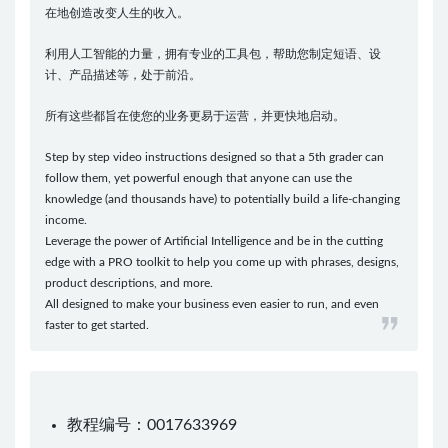
在地创造改变人生的收入。
利用人工智能的力量，拥有专业的工具包，帮助您制定短语、设
计、产品描述等，处于前沿。
所有这些都旨在使您的业务更易于运营，并更快地启动。
Step by step video instructions designed so that a 5th grader can
follow them, yet powerful enough that anyone can use the
knowledge (and thousands have) to potentially build a life-changing
income.
Leverage the power of Artificial Intelligence and be in the cutting
edge with a PRO toolkit to help you come up with phrases, designs,
product descriptions, and more.
All designed to make your business even easier to run, and even
faster to get started.
教程编号：0017633969