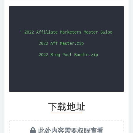
  └─2022 Affiliate Marketers Master Swipe

          2022 Aff Master.zip

          2022 Blog Post Bundle.zip

此处内容需要权限查看