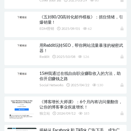
Cover your ass
2025/03/29
80
《五封80/20高转化邮件模板》：抓住情绪，引
爆销量！
EDM营销
2025/09/01
62
用Reddit玩转SEO，帮你网站流量暴涨的秘密武
器！
Reddit
2025/10/08
126
15种我通过在线自由职业赚取收入的方法，助
你开启赚钱之路
Social Networks
2025/04/22
130
《博客增长大师课》：6个月内将访问量翻倍，
让你的博客事业疾速增长！
独立站
2024/09/12
185
揭秘从 Facebook 和 TikTok 广告下手，成为广