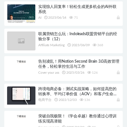
实现惊人回复率！轻松生成更多机会的AI外联
系统
AI
2025/06/14
71
联属营销怎么玩：Indoleads联盟营销平台的经
验分享（12）
Affiliate Marketing
2023/06/09
368
告别凌乱！用Notion Second Brain 3.0高效管理
任务，轻松掌控生活与工作
Cover your ass
2025/03/26
126
跨境电商必备：测试实战策略，如何提高您的
转换率、平均订单价值（AOV）和客户生命周
期价值（CLV）
电商平台
2022/12/03
136
突破自我极限！《学会卓越》教你通过心理训
练实现高潜能