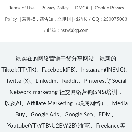
Terms of Use
|
Privacy Policy
|
DMCA
|
Cookie Privacy
Policy
|
若侵权，请告知，立即删
|
找站长 / QQ：250075083
/ 邮箱：nsfw(a)qq.com
最实在的网络营销干货分享网站，最新的
Tiktok(TT\TK)、Facebook(FB)、Instagram(INS\IG)、
Twitter(X)、Linkedin、Reddit、Pinterest等Social
Network marketing 社交网络营销(SNS)培训，
以及AI、Affiliate Marketing（联属网络）、Media
Buy、Google Ads、Google Seo、EDM、
Youtube(YT\YTB\U2B\Y2B\油管)、Freelance等