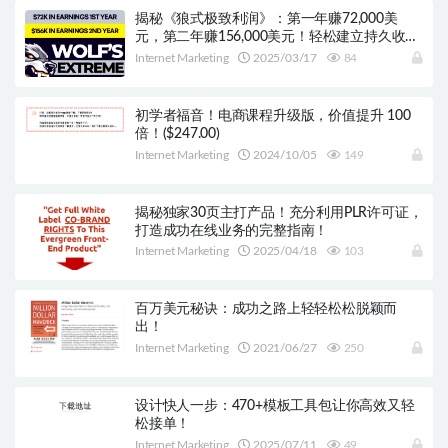
揭秘《狼式极致利润》：第一年赚72,000美
元，第二年赚156,000美元！轻松建立持久收
入，无需特殊技能！
Internet Marketing
2025/03/17
84
初学者福音！电商课程升级版，价值提升 100
倍！($247.00)
Internet Marketing
2024/10/05
149
揭秘独家30页主打产品！充分利用PLR许可证，
打造成功在线业务的完整指南！
Internet Marketing
2025/04/18
103
百万美元秘诀：成功之路上轻轻松松脱颖而
出！
Internet Marketing
2021/06/27
250
设计快人一步：470+模板工具包让你高效又轻
松接单！
Internet Marketing
2025/07/11
49