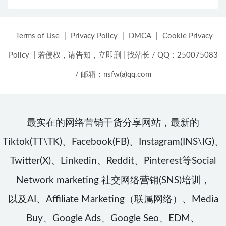
Terms of Use
|
Privacy Policy
|
DMCA
|
Cookie Privacy
Policy
|
若侵权，请告知，立即删
|
找站长 / QQ：250075083
/ 邮箱：nsfw(a)qq.com
最实在的网络营销干货分享网站，最新的
Tiktok(TT\TK)、Facebook(FB)、Instagram(INS\IG)、
Twitter(X)、Linkedin、Reddit、Pinterest等Social
Network marketing 社交网络营销(SNS)培训，
以及AI、Affiliate Marketing（联属网络）、Media
Buy、Google Ads、Google Seo、EDM、