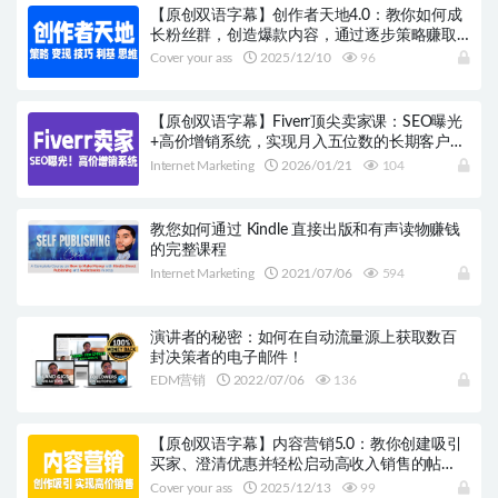
【原创双语字幕】创作者天地4.0：教你如何成
长粉丝群，创造爆款内容，通过逐步策略赚取
收入！包含 Instagram 策略、变现技巧、利基选
Cover your ass
2025/12/10
96
择、编辑技巧、思维转变以及电子邮件列表增
长
【原创双语字幕】Fiverr顶尖卖家课：SEO曝光
+高价增销系统，实现月入五位数的长期客户战
略
Internet Marketing
2026/01/21
104
教您如何通过 Kindle 直接出版和有声读物赚钱
的完整课程
Internet Marketing
2021/07/06
594
演讲者的秘密：如何在自动流量源上获取数百
封决策者的电子邮件！
EDM营销
2022/07/06
136
【原创双语字幕】内容营销5.0：教你创建吸引
买家、澄清优惠并轻松启动高收入销售的帖
子！创造吸引买家的内容，实现高收入销售！
Cover your ass
2025/12/13
99