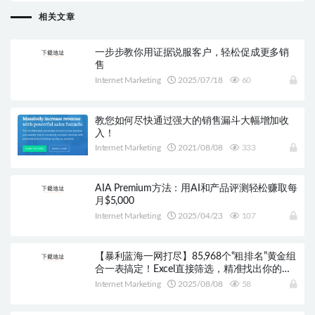
相关文章
一步步教你用证据说服客户，轻松促成更多销
售
Internet Marketing
2025/07/18
60
教您如何尽快通过强大的销售漏斗大幅增加收
入！
Internet Marketing
2021/08/08
333
AIA Premium方法：用AI和产品评测轻松赚取每
月$5,000
Internet Marketing
2025/04/23
107
【暴利蓝海一网打尽】85,968个“租排名”黄金组
合一表搞定！Excel直接筛选，精准找出你的稳
赚利基！
Internet Marketing
2025/08/08
58