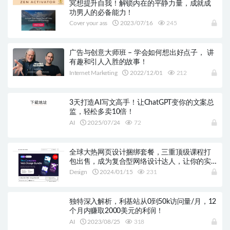
冥想提升自我！解锁内在的平静力量，成就成
功男人的必备能力！
Cover your ass
2023/07/16
245
广告与创意大师班 – 学会如何想出好点子， 讲
有趣和引人入胜的故事！
Internet Marketing
2022/12/01
212
3天打造AI写文高手！让ChatGPT变你的文案总
监，轻松多卖10倍！
AI
2025/07/24
72
全球大热网页设计捆绑套餐，三重顶级课程打
包出售，成为复合型网络设计达人，让你的实
力瞬间翻倍！
Design
2024/01/15
231
独特深入解析，利基站从0到50k访问量/月，12
个月内赚取2000美元的利润！
AI
2023/08/25
318