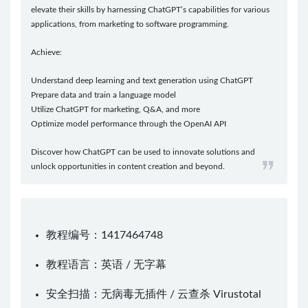
elevate their skills by harnessing ChatGPT’s capabilities for various
applications, from marketing to software programming.
Achieve:
Understand deep learning and text generation using ChatGPT
Prepare data and train a language model
Utilize ChatGPT for marketing, Q&A, and more
Optimize model performance through the OpenAI API
Discover how ChatGPT can be used to innovate solutions and
unlock opportunities in content creation and beyond.
教程编号：1417464748
教程语言：英语 / 无字幕
安全扫描：无病毒无插件 / 云查杀
Virustotal