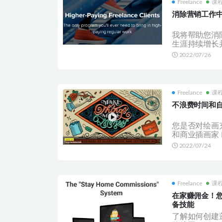
Freelance
课
消除营销工作
我将帮助您消
生涯持续增长并
2022/07/26
Freelance
课
不浪费时间和
您是否对绘画
和商业插画家 Di
2022/07/24
Freelance
课
在家赚佣金！
备技能
了解如何创建蓬