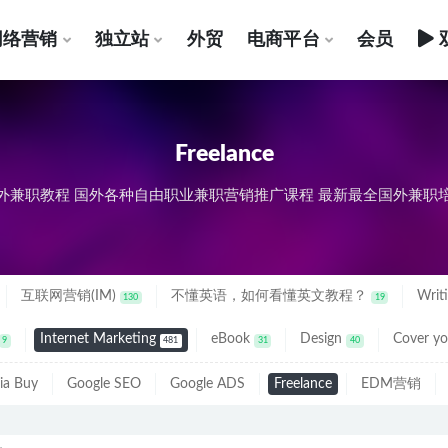
网络营销
独立站
外贸
电商平台
会员
Freelance
外兼职教程 国外各种自由职业兼职营销推广课程 最新最全国外兼职
互联网营销(IM)
不懂英语，如何看懂英文教程？
Writ
130
19
Internet Marketing
eBook
Design
Cover yo
9
481
31
40
ia Buy
Google SEO
Google ADS
Freelance
EDM营销