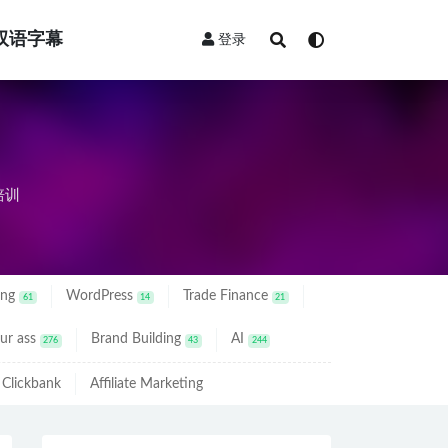
双语字幕
登录
培训
ing
WordPress
Trade Finance
61
14
21
ur ass
Brand Building
AI
276
43
244
Clickbank
Affiliate Marketing