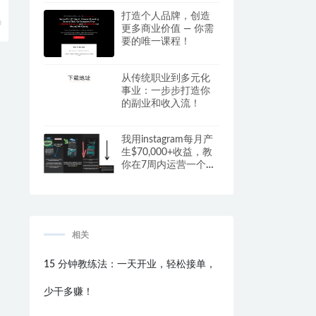
做！
打造个人品牌，创造
更多商业价值 — 你需
要的唯一课程！
从传统职业到多元化
事业：一步步打造你
的副业和收入流！
我用instagram每月产
生$70,000+收益，教
你在7周内运营一个有
利可图的Instagram主
题页面！
相关
15 分钟教练法：一天开业，轻松接单，
少干多赚！