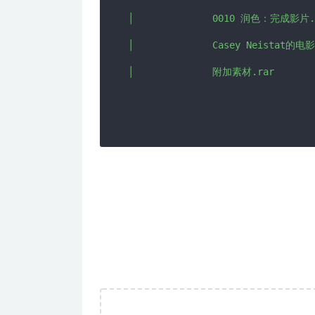
│              0010 润色：完成影片.m
│              Casey Neistat的电
│              附加素材.rar
