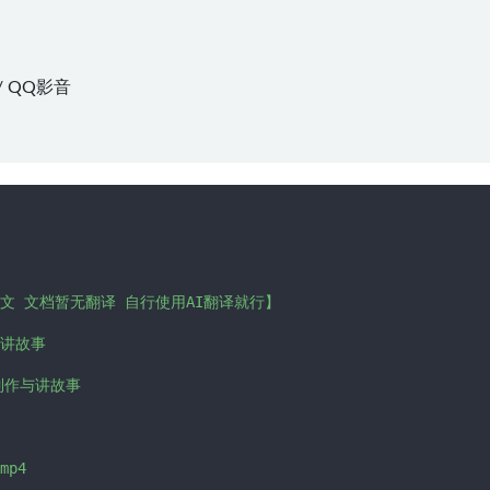
/
QQ影音
 文档暂无翻译 自行使用AI翻译就行】

与讲故事

影制作与讲故事

p4
