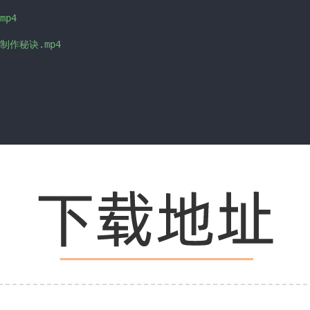
p4

影制作秘诀.mp4
