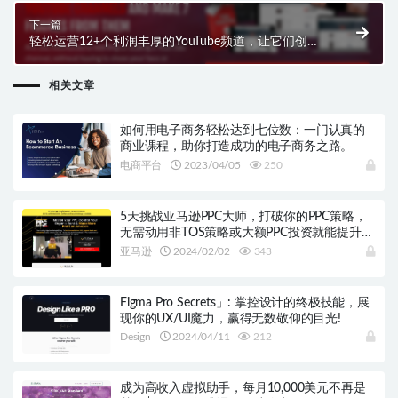
下一篇
轻松运营12+个利润丰厚的YouTube频道，让它们创造
七位数收益
相关文章
如何用电子商务轻松达到七位数：一门认真的
商业课程，助你打造成功的电子商务之路。
电商平台
2023/04/05
250
5天挑战亚马逊PPC大师，打破你的PPC策略，
无需动用非TOS策略或大额PPC投资就能提升利
润！
亚马逊
2024/02/02
343
Figma Pro Secrets」: 掌控设计的终极技能，展
现你的UX/UI魔力，赢得无数敬仰的目光!
Design
2024/04/11
212
成为高收入虚拟助手，每月10,000美元不再是