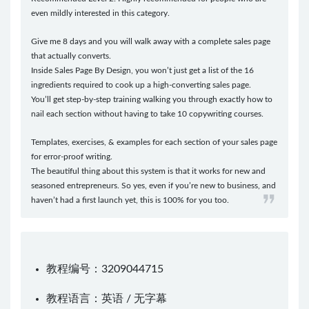
even mildly interested in this category.
Give me 8 days and you will walk away with a complete sales page
that actually converts.
Inside Sales Page By Design, you won’t just get a list of the 16
ingredients required to cook up a high-converting sales page.
You’ll get step-by-step training walking you through exactly how to
nail each section without having to take 10 copywriting courses.
Templates, exercises, & examples for each section of your sales page
for error-proof writing.
The beautiful thing about this system is that it works for new and
seasoned entrepreneurs. So yes, even if you’re new to business, and
haven’t had a first launch yet, this is 100% for you too.
教程编号：3209044715
教程语言：英语 / 无字幕