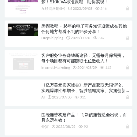
梦！$10K VA标准课程，助你实现！
互联网营销(IM)
2023/09/08
246
黑帽教程 – 16年的电子商务知识凝聚成在其他
任何地方都看不到的经验分享！
DropShipping
2022/11/30
347
客户服务业务赚钱新途径：无需每月保留费，
每个项目都有可能赚取七位数收入！
Internet Marketing
2024/08/29
115
《亿万美元卖家峰会》新产品获取无限评论、
实现爆炸性年增长、智胜黑帽卖家、实施创新
的PPC策略、构建有利可图的电子邮件列表、利
AI
2023/07/30
311
用Google到亚马逊广告以及使用人工智能创意
点子
围绕痛苦构建产品！ 而新的痛苦总会出现，而
且永远有效！
外贸
2022/08/29
92