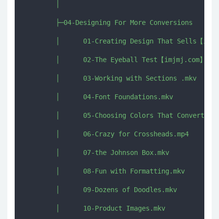
        │      

        ├─04-Designing For More Conversions

        │      01-Creating Design That Sells【imjm
        │      02-The Eyeball Test【imjmj.com】.mkv
        │      03-Working with Sections .mkv

        │      04-Font Foundations.mkv

        │      05-Choosing Colors That Convert.mkv
        │      06-Crazy for Crossheads.mp4

        │      07-the Johnson Box.mkv

        │      08-Fun with Formatting.mkv

        │      09-Dozens of Doodles.mkv

        │      10-Product Images.mkv
