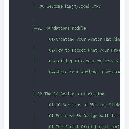
        │  00-Welcome【imjmj.com】.mkv

        │  

        ├─01-Foundations Module

        │      01-Creating Your Avatar Map【imjmj.
        │      02-How to Decode What Your Prospec
        │      03-Getting Into Your Writers STATE.
        │      04-Where Your Audience Comes FROM.m
        │      

        ├─02-The 16 Sections of Writing

        │      01-16 Sections of Writing Slide Dec
        │      01-Business By Design Waitlist Swip
        │      01-The Social Proof【imjmj.com】.mkv