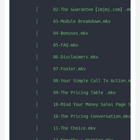
        │      02-The Guarantee【imjmj.com】.mkv

        │      03-Module Breakdown.mkv

        │      04-Bonuses.mkv

        │      05-FAQ.mkv

        │      06-Disclaimers.mkv

        │      07-Footer.mkv

        │      08-Your Simple Call To Action.mkv

        │      09-The Pricing Table .mkv

        │      10-Mind Your Money Sales Page Swipe
        │      10-The Pricing Conversation.mkv

        │      11-The Choice.mkv
