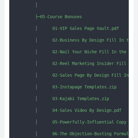
        │      

        ├─05-Course Bonuses

        │      01-VIP Sales Page Vault.pdf

        │      02-Business By Design Fill In the B
        │      02-Nail Your Niche Fill In the Blan
        │      02-Reel Marketing Insider Fill In t
        │      02-Sales Page By Design Fill In the
        │      03-Instapage Templates.zip

        │      03-Kajabi Templates.zip

        │      04-Sales Video By Design.pdf

        │      05-Powerfully-Influential Copy Patt
        │      06-The Objection-Busting Formula.mk