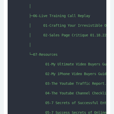
        │      

        ├─06-Live Training Call Replay

        │      01-Crafting Your Irresistible Offe
        │      02-Sales Page Critique 01.18.22【im
        │      

        └─07-Resources

                01-My Ultimate Video Buyers Guide.
                02-My iPhone Video Buyers Guide.pd
                03-The Youtube Traffic Report.pdf

                04-The Youtube Channel Checklist.p
                05-7 Secrets of Successful Entrepr
                05-7 Success Secrets of Online Ent