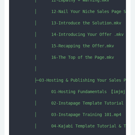
        │      12-Empathy + Warning.mkv

        │      12-Nail Your Niche Sales Page Swipe
        │      13-Introduce the Solution.mkv

        │      14-Introducing Your Offer .mkv

        │      15-Recapping the Offer.mkv

        │      16-The Top of the Page.mkv

        │      

        ├─03-Hosting & Publishing Your Sales Page

        │      01-Hosting Fundamentals 【imjmj.com
        │      02-Instapage Template Tutorial【imj
        │      03-Instapage Training 101.mp4

        │      04-Kajabi Template Tutorial & Train