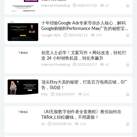
Internet Marketing
2025/07/20
67
十年经验Google Ads专家导你步入核心，解码
Google购物和Performance Max广告的秘密宝
箱，带你从业务基础到扩张全程无忧！
Google ADS
2024/01/11
309
创意人士必学！文案写作 + 网站改造，轻松打
造 24 小时销售机器，转化率飙升
Internet Marketing
2025/03/17
61
顶尖Etsy大卖的秘密，打造百万电商店铺，0广
告，0试错！
Etsy
2023/05/07
226
《AI无脸数字创作者全套教程》教你如何在
TikTok上轻松赚钱，不用露脸！
AI
2025/08/16
156