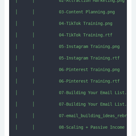
│      │          02-Attraction Marketing.png

│      │          03-Content Planning.png

│      │          04-TikTok Training.png

│      │          04-TikTok Training.rtf

│      │          05-Instagram Training.png

│      │          05-Instagram Training.rtf

│      │          06-Pinterest Training.png

│      │          06-Pinterest Training.rtf

│      │          07-Building Your Email List.png

│      │          07-Building Your Email List.rtf

│      │          07-email_building_ideas_rebrand.
│      │          08-Scaling + Passive Income Idea