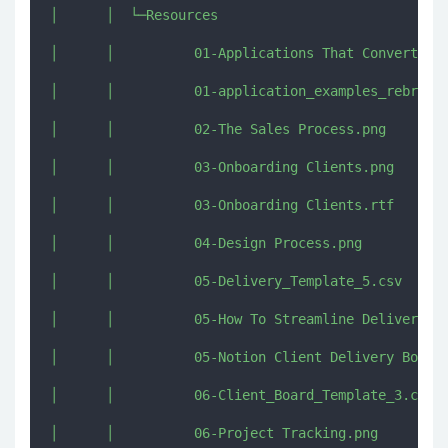
│      │  └─Resources

│      │          01-Applications That Convert.png
│      │          01-application_examples_rebrande
│      │          02-The Sales Process.png

│      │          03-Onboarding Clients.png

│      │          03-Onboarding Clients.rtf

│      │          04-Design Process.png

│      │          05-Delivery_Template_5.csv

│      │          05-How To Streamline Deliverable
│      │          05-Notion Client Delivery Board.
│      │          06-Client_Board_Template_3.csv

│      │          06-Project Tracking.png
