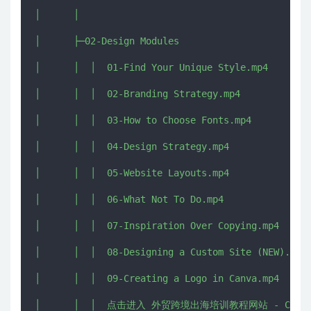
│      │      

│      ├─02-Design Modules

│      │  │  01-Find Your Unique Style.mp4

│      │  │  02-Branding Strategy.mp4

│      │  │  03-How to Choose Fonts.mp4

│      │  │  04-Design Strategy.mp4

│      │  │  05-Website Layouts.mp4

│      │  │  06-What Not To Do.mp4

│      │  │  07-Inspiration Over Copying.mp4

│      │  │  08-Designing a Custom Site (NEW).mp4

│      │  │  09-Creating a Logo in Canva.mp4

│      │  │  点击进入 外贸跨境出海培训教程网站 - CHUHAI5