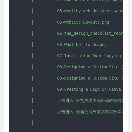
│      │          05-wealthy_web_designer_website_
│      │          05-Website Layouts.png

│      │          06-the_design_checklist_rebrand.
│      │          06-What Not To Do.png

│      │          07-Inspiration Over Copying.png

│      │          08-Designing a Custom Site (NEW)
│      │          08-Designing a Custom Site (NEW)
│      │          09-Creating a Logo in Canva.png

│      │          点击进入 外贸跨境出海培训教程网站 - CHU
│      │          点击进入 最新的海外英文教程分享网 - IMJ
│      │          
