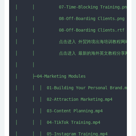
│      │          07-Time-Blocking Training.png

│      │          08-Off-Boarding Clients.png

│      │          08-Off-Boarding Clients.rtf

│      │          点击进入 外贸跨境出海培训教程网站 - CHU
│      │          点击进入 最新的海外英文教程分享网 - IMJ
│      │          

│      ├─04-Marketing Modules

│      │  │  01-Building Your Personal Brand.mp4

│      │  │  02-Attraction Marketing.mp4

│      │  │  03-Content Planning.mp4

│      │  │  04-TikTok Training.mp4

│      │  │  05-Instagram Training.mp4
