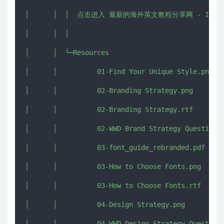
│      │  │  点击进入 最新的海外英文教程分享网 - IMJMJ.C
│      │  │  

│      │  └─Resources

│      │          01-Find Your Unique Style.png

│      │          02-Branding Strategy.png

│      │          02-Branding Strategy.rtf

│      │          02-WWD Brand Strategy Questionna
│      │          03-font_guide_rebranded.pdf

│      │          03-How to Choose Fonts.png

│      │          03-How to Choose Fonts.rtf

│      │          04-Design Strategy.png

│      │          04-WWD Design Strategy Questionn