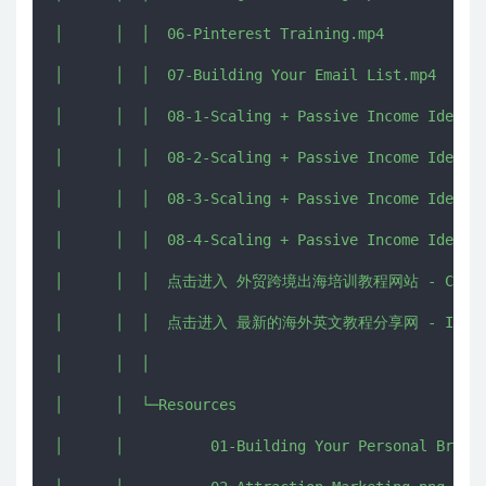
│      │  │  06-Pinterest Training.mp4

│      │  │  07-Building Your Email List.mp4

│      │  │  08-1-Scaling + Passive Income Ideas.m
│      │  │  08-2-Scaling + Passive Income Ideas.m
│      │  │  08-3-Scaling + Passive Income Ideas.m
│      │  │  08-4-Scaling + Passive Income Ideas.m
│      │  │  点击进入 外贸跨境出海培训教程网站 - CHUHAI5
│      │  │  点击进入 最新的海外英文教程分享网 - IMJMJ.C
│      │  │  

│      │  └─Resources

│      │          01-Building Your Personal Brand.