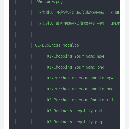
│      │  Welcome.png

│      │  点击进入 外贸跨境出海培训教程网站 - CHUHAI5.CO
│      │  点击进入 最新的海外英文教程分享网 - IMJMJ.COM 
│      │  

│      ├─01-Business Modules

│      │      01-Choosing Your Name.mp4

│      │      01-Choosing Your Name.png

│      │      02-Purchasing Your Domain.mp4

│      │      02-Purchasing Your Domain.png

│      │      02-Purchasing Your Domain.rtf

│      │      03-Business Legality.mp4

│      │      03-Business Legality.png
