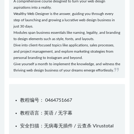
A comprehensive course designed to turn your web design
aspirations into a reality.
Wealthy Web Designer is the answer, guiding you through every
step of launching and growing a lucrative web design business in
just 30 days.
Modules span business essentials like naming, legality, and branding
to design elements such as style, fonts, and layouts.
Dive into client-focused topics like applications, sales processes,
and project management, and explore marketing strategies from
personal branding to Instagram and beyond.
Give yourself a month to implement the knowledge, and witness the
thriving web design business of your dreams emerge effortlessly.
教程编号： 0464751667
教程语言：英语 / 无字幕
安全扫描：无病毒无插件 / 云查杀
Virustotal