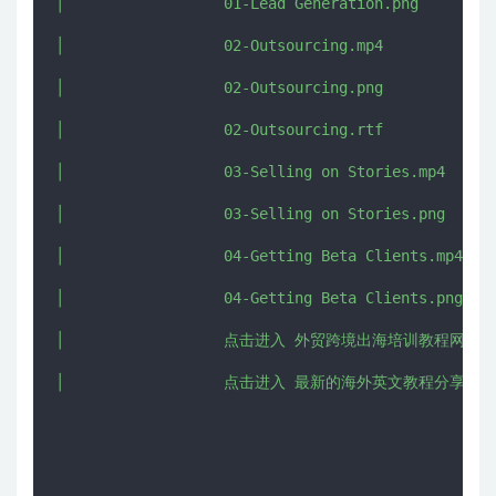
│                  01-Lead Generation.png

│                  02-Outsourcing.mp4

│                  02-Outsourcing.png

│                  02-Outsourcing.rtf

│                  03-Selling on Stories.mp4

│                  03-Selling on Stories.png

│                  04-Getting Beta Clients.mp4

│                  04-Getting Beta Clients.png

│                  点击进入 外贸跨境出海培训教程网站 - CH
│                  点击进入 最新的海外英文教程分享网 - IM