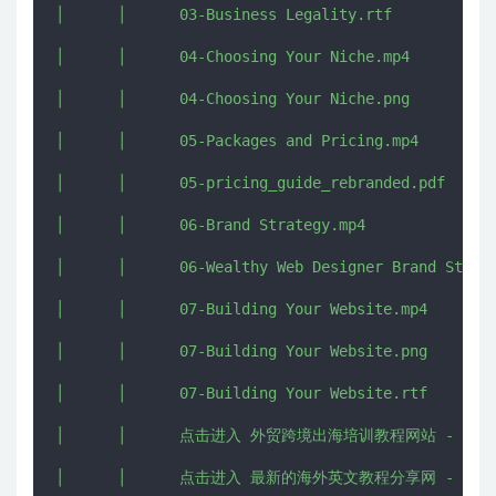
│      │      03-Business Legality.rtf

│      │      04-Choosing Your Niche.mp4

│      │      04-Choosing Your Niche.png

│      │      05-Packages and Pricing.mp4

│      │      05-pricing_guide_rebranded.pdf

│      │      06-Brand Strategy.mp4

│      │      06-Wealthy Web Designer Brand Strate
│      │      07-Building Your Website.mp4

│      │      07-Building Your Website.png

│      │      07-Building Your Website.rtf

│      │      点击进入 外贸跨境出海培训教程网站 - CHUHAI5
│      │      点击进入 最新的海外英文教程分享网 - IMJMJ.