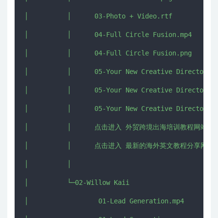
│          │      03-Photo + Video.rtf

│          │      04-Full Circle Fusion.mp4

│          │      04-Full Circle Fusion.png

│          │      05-Your New Creative Director.mp
│          │      05-Your New Creative Director.pn
│          │      05-Your New Creative Director.rt
│          │      点击进入 外贸跨境出海培训教程网站 - CHU
│          │      点击进入 最新的海外英文教程分享网 - IMJ
│          │      

│          └─02-Willow Kaii

│                  01-Lead Generation.mp4
