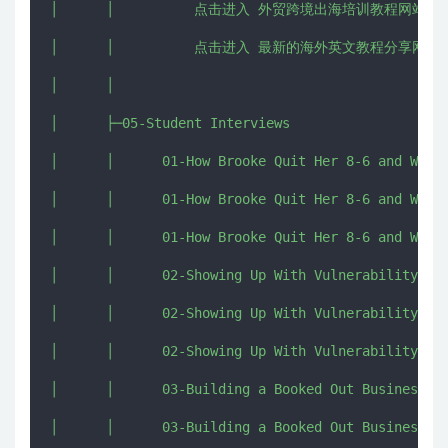
│      │          点击进入 外贸跨境出海培训教程网站 - CHU
│      │          点击进入 最新的海外英文教程分享网 - IMJ
│      │          

│      ├─05-Student Interviews

│      │      01-How Brooke Quit Her 8-6 and Went 
│      │      01-How Brooke Quit Her 8-6 and Went 
│      │      01-How Brooke Quit Her 8-6 and Went 
│      │      02-Showing Up With Vulnerability w- 
│      │      02-Showing Up With Vulnerability w- 
│      │      02-Showing Up With Vulnerability w- 
│      │      03-Building a Booked Out Business w 
│      │      03-Building a Booked Out Business w 