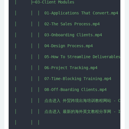
│      ├─03-Client Modules

│      │  │  01-Applications That Convert.mp4

│      │  │  02-The Sales Process.mp4

│      │  │  03-Onboarding Clients.mp4

│      │  │  04-Design Process.mp4

│      │  │  05-How To Streamline Deliverables.mp4
│      │  │  06-Project Tracking.mp4

│      │  │  07-Time-Blocking Training.mp4

│      │  │  08-Off-Boarding Clients.mp4

│      │  │  点击进入 外贸跨境出海培训教程网站 - CHUHAI5
│      │  │  点击进入 最新的海外英文教程分享网 - IMJMJ.C
│      │  │  
