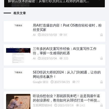
解锁云技术的秘密：从银行职员到云工程师的跨越式转
变！
相关文章
用AI打造爆款内容！Post OS教你轻松省时，粉
丝变买家
AI
2025/10/03
88
三年多的AI文案写作经验：AI文案写作工作
坊，掌握一生难得的机遇
AI
2023/10/04
323
SEO培训大师班2024：从入门到精通，让你的
网站排名飙升！
Google SEO
2025/04/25
77
听说你想创业？那就跟我来吧！这是我最牛逼
的创业课程，教你如何从0到1打造一个科技公
司！
互联网营销(IM)
2023/05/19
242