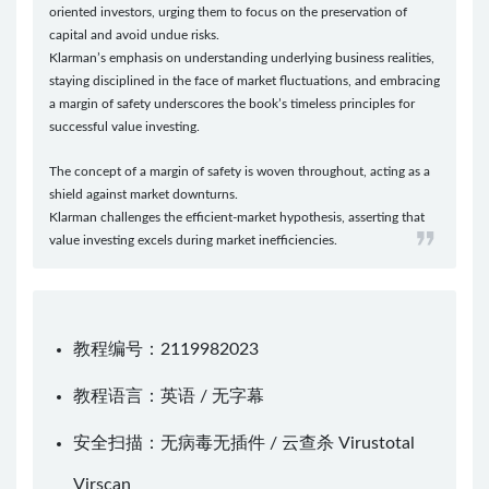
oriented investors, urging them to focus on the preservation of
capital and avoid undue risks.
Klarman’s emphasis on understanding underlying business realities,
staying disciplined in the face of market fluctuations, and embracing
a margin of safety underscores the book’s timeless principles for
successful value investing.
The concept of a margin of safety is woven throughout, acting as a
shield against market downturns.
Klarman challenges the efficient-market hypothesis, asserting that
value investing excels during market inefficiencies.
教程编号：2119982023
教程语言：英语 / 无字幕
安全扫描：无病毒无插件 / 云查杀
Virustotal
Virscan