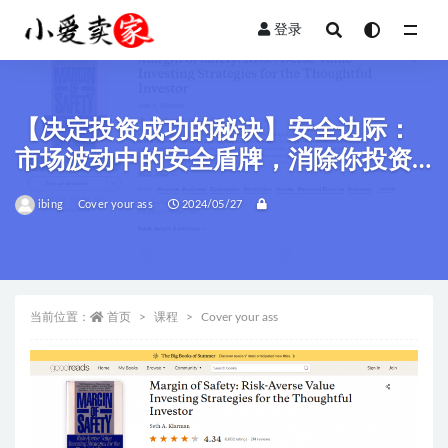
登录
全部
【决定投资成功的秘诀】安全边际：
市场波动中的安全盾牌，消除你投资
的疑虑，聆听克拉曼的投资智慧！
ibing
Cover your ass
2024/05/27
当前位置：
首页
课程
Cover your ass