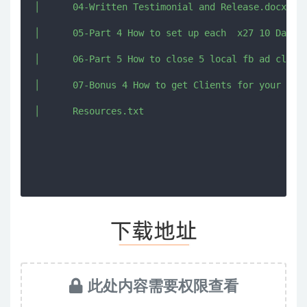
│      04-Written Testimonial and Release.docx

│      05-Part 4 How to set up each  x27 10 Day Ad
│      06-Part 5 How to close 5 local fb ad client
│      07-Bonus 4 How to get Clients for your agen
│      Resources.txt

此处内容需要权限查看