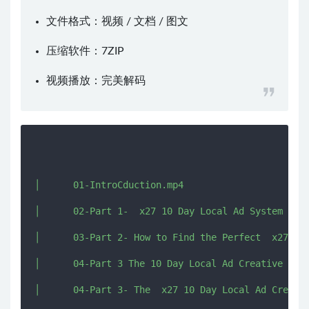
文件格式：视频 / 文档 / 图文
压缩软件：
7ZIP
视频播放：
完美解码
│      01-IntroCduction.mp4

│      02-Part 1-  x27 10 Day Local Ad System x27 
│      03-Part 2- How to Find the Perfect  x27 10 
│      04-Part 3 The 10 Day Local Ad Creative Reve
│      04-Part 3- The  x27 10 Day Local Ad Creativ