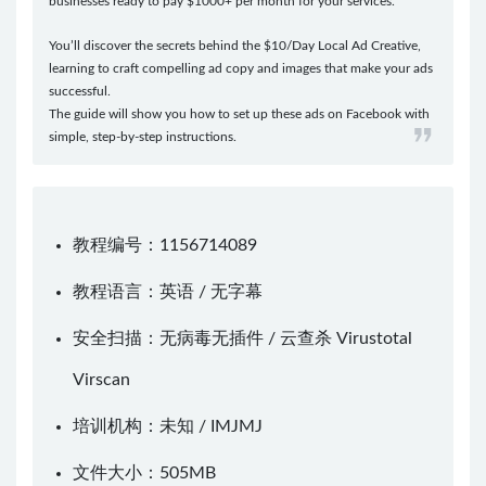
businesses ready to pay $1000+ per month for your services.
You’ll discover the secrets behind the $10/Day Local Ad Creative,
learning to craft compelling ad copy and images that make your ads
successful.
The guide will show you how to set up these ads on Facebook with
simple, step-by-step instructions.
教程编号：1156714089
教程语言：英语 / 无字幕
安全扫描：无病毒无插件 / 云查杀
Virustotal
Virscan
培训机构：未知 /
IMJMJ
文件大小：505MB