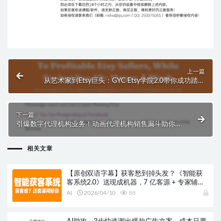
上一篇
从艺术家到Etsy巨头：GYC Etsy学院2.0带你成功踏上
盈利之路
下一篇
引爆数字代理机构业务！动画代理机构销售漏斗助你轻
松获得高价值客户
相关文章
【原创双语字幕】获客愁到掉头发？《智能获
客系统2.0》送现成机器，7 亿客源 + 专家辅导
直接给！
AI
2026/04/10
88