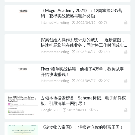
《Mogul Academy 2024》：12周掌握CPA营
销，获得实战策略与额外奖励
Internet Marketing
2025/04/15
76
探索创始人操作系统计划的威力 — 逐步蓝图，
快速扩展您的在线业务，同时将工作时间减少
一半
Internet Marketing
2023/10/27
130
Fiverr接单实战秘籍：他接了4万单，教你从零
开始快速赚钱！
Internet Marketing
2025/09/27
207
占领本地搜索榜首！Schema标记、电子邮件模
板、引用清单一网打尽！
Google SEO
2025/04/11
97
《被动收入帝国》：轻松建立你的财富王国！