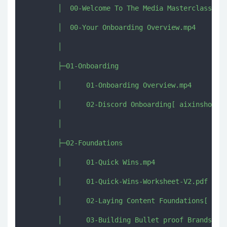
        │  00-Welcome To The Media Masterclass.mp4
        │  00-Your Onboarding Overview.mp4

        │  

        ├─01-Onboarding

        │      01-Onboarding Overview.mp4

        │      02-Discord Onboarding[ aixinshou.co
        │      

        ├─02-Foundations

        │      01-Quick Wins.mp4

        │      01-Quick-Wins-Worksheet-V2.pdf

        │      02-Laying Content Foundations[ aixi
        │      03-Building Bullet proof Brands.mp4