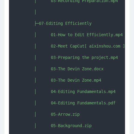
        │      03-Recording Preparation.mp4

        │      

        ├─07-Editing Efficiently

        │      01-How to Edit Efficiently.mp4

        │      02-Meet CapCut[ aixinshou.com ].mp4
        │      03-Preparing the project.mp4

        │      03-The Devin Zone.docx

        │      03-The Devin Zone.mp4

        │      04-Editing Fundamentals.mp4

        │      04-Editing Fundamentals.pdf

        │      05-Arrow.zip

        │      05-Background.zip
