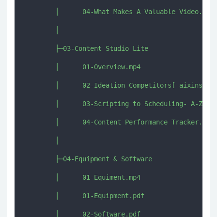
        │      04-What Makes A Valuable Video.mp4

        │      

        ├─03-Content Studio Lite

        │      01-Overview.mp4

        │      02-Ideation Competitors[ aixinshou.
        │      03-Scripting to Scheduling- A-Z.mp4
        │      04-Content Performance Tracker.mp4

        │      

        ├─04-Equipment & Software

        │      01-Equiment.mp4

        │      01-Equipment.pdf

        │      02-Software.pdf
