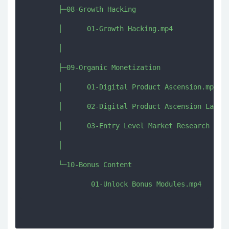
        ├─08-Growth Hacking

        │      01-Growth Hacking.mp4

        │      

        ├─09-Organic Monetization

        │      01-Digital Product Ascension.mp4

        │      02-Digital Product Ascension Ladder
        │      03-Entry Level Market Research Vide
        │      

        └─10-Bonus Content
