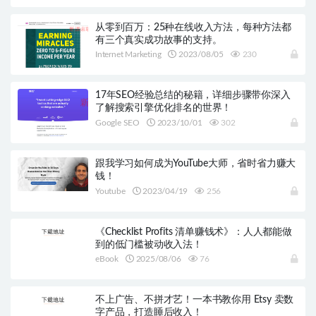
从零到百万：25种在线收入方法，每种方法都
有三个真实成功故事的支持。
Internet Marketing
2023/08/05
230
17年SEO经验总结的秘籍，详细步骤带你深入
了解搜索引擎优化排名的世界！
Google SEO
2023/10/01
302
跟我学习如何成为YouTube大师，省时省力赚大
钱！
Youtube
2023/04/19
256
《Checklist Profits 清单赚钱术》：人人都能做
到的低门槛被动收入法！
eBook
2025/08/06
76
不上广告、不拼才艺！一本书教你用 Etsy 卖数
字产品，打造睡后收入！