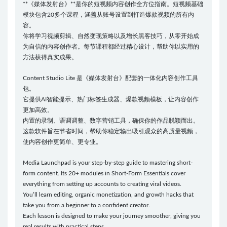
**《媒体发射台》**是你的短视频内容创作全方位指南。短视频基础
模块包含20多个课程，涵盖从账号设置到打造爆款视频的所有内
容。
你将学习视频剪辑、自然变现策略以及增长黑客技巧，从零开始成
为自信的内容创作者。每节课程都经过精心设计，帮助你以实用的
方法获得真实成果。
Content Studio Lite 是《媒体发射台》配套的一体化内容创作工具
包。
它提供AI智能提示、热门标签生成器、爆款视频模板，让内容创作
更加高效。
内置的录制、语调调整、数字营销工具，确保你的作品脱颖而出。
这款软件旨在节省时间，帮助你稳定输出吸引观众的高质量视频，
使内容创作更简单、更专业。
Media Launchpad is your step-by-step guide to mastering short-
form content. Its 20+ modules in Short-Form Essentials cover
everything from setting up accounts to creating viral videos.
You’ll learn editing, organic monetization, and growth hacks that
take you from a beginner to a confident creator.
Each lesson is designed to make your journey smoother, giving you
real results with practical steps.