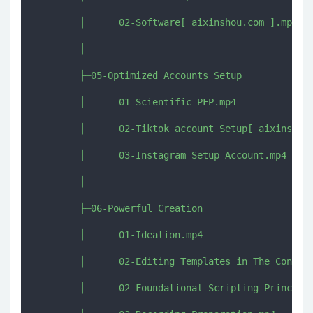
        │      02-Software[ aixinshou.com ].mp4

        │      

        ├─05-Optimized Accounts Setup

        │      01-Scientific PFP.mp4

        │      02-Tiktok account Setup[ aixinshou.
        │      03-Instagram Setup Account.mp4

        │      

        ├─06-Powerful Creation

        │      01-Ideation.mp4

        │      02-Editing Templates in The Content
        │      02-Foundational Scripting Principle