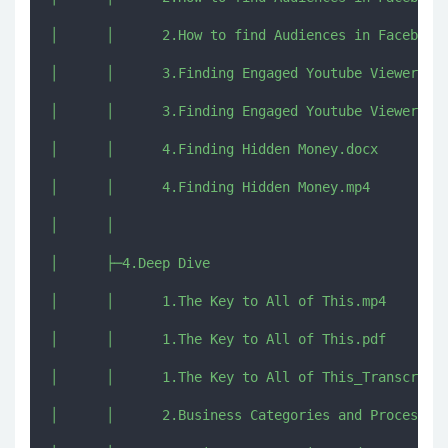
│      │      2.How to find Audiences in Facebook.
│      │      3.Finding Engaged Youtube Viewers.do
│      │      3.Finding Engaged Youtube Viewers.mp
│      │      4.Finding Hidden Money.docx

│      │      4.Finding Hidden Money.mp4

│      │      

│      ├─4.Deep Dive

│      │      1.The Key to All of This.mp4

│      │      1.The Key to All of This.pdf

│      │      1.The Key to All of This_Transcript.
│      │      2.Business Categories and Process Ty