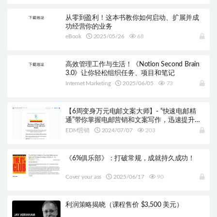
从零到盈利！这本书教你如何启动、扩展并成
功经营你的业务
eBook
2025/05/26
68
高效管理工作与生活！《Notion Second Brain
3.0》让你轻松组织任务、项目和笔记
Internet Marketing
2025/06/05
73
【6周变身万元电邮文案大师】- “快速电邮精
通”带你掌握电邮营销和文案写作，迅速提升你
的收入!
EDM营销
2024/07/07
203
《6%俱乐部》：打破常规，成就持久成功！
Cover your ass
2025/06/17
90
利润策略揭晓（课程售价 $3,500 美元）