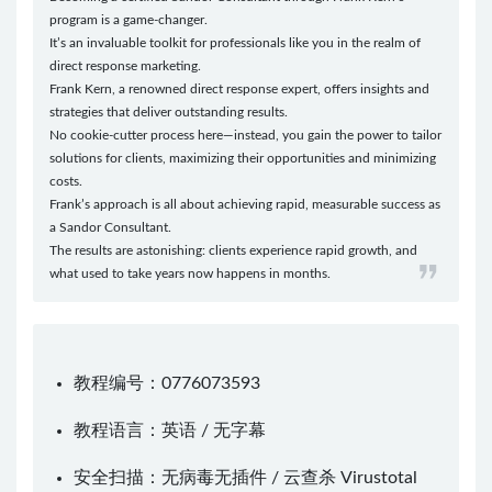
program is a game-changer.
It’s an invaluable toolkit for professionals like you in the realm of
direct response marketing.
Frank Kern, a renowned direct response expert, offers insights and
strategies that deliver outstanding results.
No cookie-cutter process here—instead, you gain the power to tailor
solutions for clients, maximizing their opportunities and minimizing
costs.
Frank’s approach is all about achieving rapid, measurable success as
a Sandor Consultant.
The results are astonishing: clients experience rapid growth, and
what used to take years now happens in months.
教程编号：0776073593
教程语言：英语 / 无字幕
安全扫描：无病毒无插件 / 云查杀
Virustotal