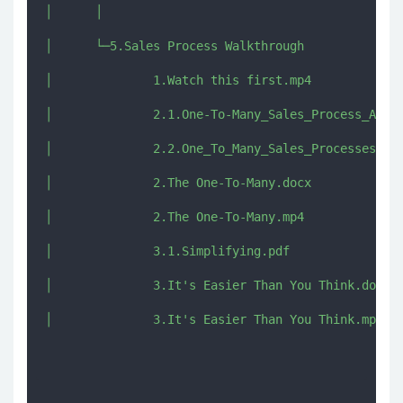
│      │      

│      └─5.Sales Process Walkthrough

│              1.Watch this first.mp4

│              2.1.One-To-Many_Sales_Process_And_C
│              2.2.One_To_Many_Sales_Processes_Gra
│              2.The One-To-Many.docx

│              2.The One-To-Many.mp4

│              3.1.Simplifying.pdf

│              3.It's Easier Than You Think.docx

│              3.It's Easier Than You Think.mp4
