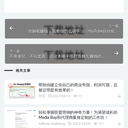
上一篇
你躺着赚钱，我教你怎么动手：《YouTube自动化蓝
图》超实用指南
下一篇
不靠捷径、不玩套路：用这本电子书打造持久赚钱的个
人品牌
相关文章
帮助你建立你自己的商业帝国，利润可观，且
被证明是有效果的！
外贸
2022/06/11
93
轻松掌握联盟营销的神奇力量！为渴望成长的
Media Buy和代理商量身定制的工作坊！
Affiliate Marketing
2023/12/04
597