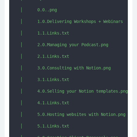
  │      0.0..png

  │      1.0.Delivering Workshops + Webinars  with
  │      1.1.Links.txt

  │      2.0.Managing your Podcast.png

  │      2.1.Links.txt

  │      3.0.Consulting with Notion.png

  │      3.1.Links.txt

  │      4.0.Selling your Notion templates.png

  │      4.1.Links.txt

  │      5.0.Hosting websites with Notion.png

  │      5.1.Links.txt
