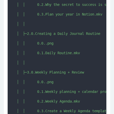
  │  │      0.2.Why the secret to success is setti
  │  │      0.3.Plan your year in Notion.mkv

  │  │      

  │  ├─2.0.Creating a Daily Journal Routine

  │  │      0.0..png

  │  │      0.1.Daily Routine.mkv

  │  │      

  │  ├─3.0.Weekly Planning + Review

  │  │      0.0..png

  │  │      0.1.Weekly planning + calendar process
  │  │      0.2.Weekly Agenda.mkv

  │  │      0.3.Create a Weekly Agenda template fr