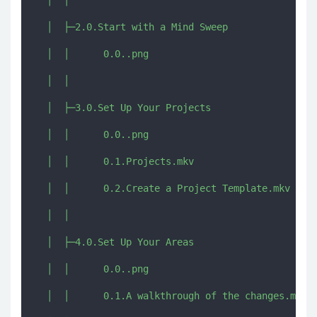
  │  │      

  │  ├─2.0.Start with a Mind Sweep

  │  │      0.0..png

  │  │      

  │  ├─3.0.Set Up Your Projects

  │  │      0.0..png

  │  │      0.1.Projects.mkv

  │  │      0.2.Create a Project Template.mkv

  │  │      

  │  ├─4.0.Set Up Your Areas

  │  │      0.0..png

  │  │      0.1.A walkthrough of the changes.mkv
