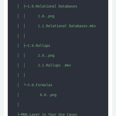
  │  ├─1.0.Relational Databases

  │  │      1.0..png

  │  │      1.1.Relational Databases.mkv

  │  │      

  │  ├─2.0.Rollups

  │  │      2.0..png

  │  │      2.1.Rollups .mkv

  │  │      

  │  └─3.0.Formulas

  │          0.0..png

  │          

  ├─M06-Layer in Your Use Cases
