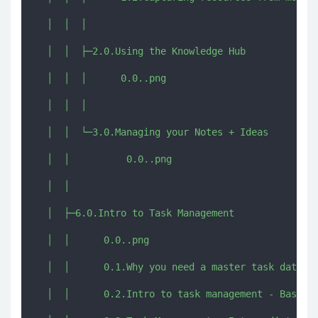
  │  │  │      

  │  │  ├─2.0.Using the Knowledge Hub

  │  │  │      0.0..png

  │  │  │      

  │  │  └─3.0.Managing your Notes + Ideas

  │  │          0.0..png

  │  │          

  │  ├─6.0.Intro to Task Management

  │  │      0.0..png

  │  │      0.1.Why you need a master task databas
  │  │      0.2.Intro to task management - Basic.m