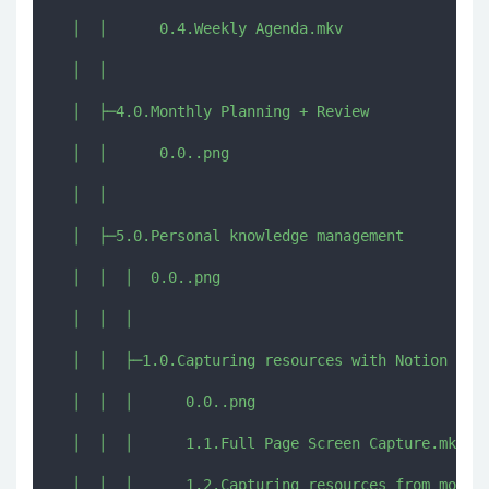
  │  │      0.4.Weekly Agenda.mkv

  │  │      

  │  ├─4.0.Monthly Planning + Review

  │  │      0.0..png

  │  │      

  │  ├─5.0.Personal knowledge management

  │  │  │  0.0..png

  │  │  │  

  │  │  ├─1.0.Capturing resources with Notion

  │  │  │      0.0..png

  │  │  │      1.1.Full Page Screen Capture.mkv

  │  │  │      1.2.Capturing resources from mobile