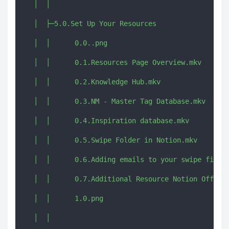
  │  │      

  │  ├─5.0.Set Up Your Resources

  │  │      0.0..png

  │  │      0.1.Resources Page Overview.mkv

  │  │      0.2.Knowledge Hub.mkv

  │  │      0.3.NM - Master Tag Database.mkv

  │  │      0.4.Inspiration database.mkv

  │  │      0.5.Swipe Folder in Notion.mkv

  │  │      0.6.Adding emails to your swipe file.m
  │  │      0.7.Additional Resource Notion Office 
  │  │      1.0.png

  │  │      
