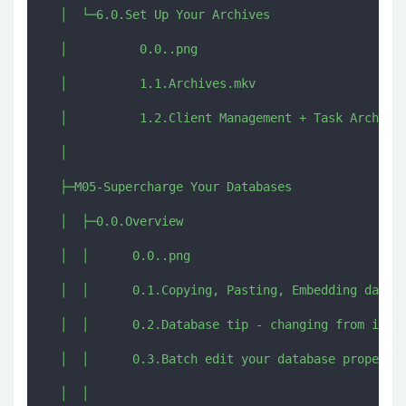
  │  └─6.0.Set Up Your Archives

  │          0.0..png

  │          1.1.Archives.mkv

  │          1.2.Client Management + Task Archives
  │          

  ├─M05-Supercharge Your Databases

  │  ├─0.0.Overview

  │  │      0.0..png

  │  │      0.1.Copying, Pasting, Embedding databa
  │  │      0.2.Database tip - changing from inlin
  │  │      0.3.Batch edit your database propertie
  │  │      
