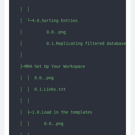
  │  │      

  │  └─4.0.Sorting Entries

  │          0.0..png

  │          0.1.Replicating filtered database vie
  │          

  ├─M04-Set Up Your Workspace

  │  │  0.0..png

  │  │  0.1.Links.txt

  │  │  

  │  ├─1.0.Load in the templates

  │  │      0.0..png
