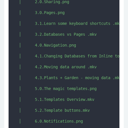
  │      2.0.Sharing.png

  │      3.0.Pages.png

  │      3.1.Learn some keyboard shortcuts .mkv

  │      3.2.Databases vs Pages .mkv

  │      4.0.Navigation.png

  │      4.1.Changing Databases from Inline to Pag
  │      4.2.Moving data around .mkv

  │      4.3.Plants + Garden - moving data .mkv

  │      5.0.The magic templates.png

  │      5.1.Templates Overview.mkv

  │      5.2.Template buttons.mkv

  │      6.0.Notifications.png
