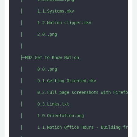
  │      1.1.Systems.mkv

  │      1.2.Notion clipper.mkv

  │      2.0..png

  │      

  ├─M02-Get to Know Notion

  │      0.0..png

  │      0.1.Getting Oriented.mkv

  │      0.2.Full page screenshots with Firefox.mk
  │      0.3.Links.txt

  │      1.0.Orientation.png

  │      1.1.Notion Office Hours - Building from S