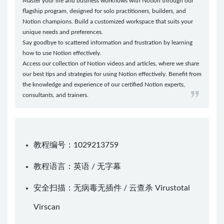
Master your life and business workflows with Notion through our
flagship program, designed for solo practitioners, builders, and
Notion champions. Build a customized workspace that suits your
unique needs and preferences.
Say goodbye to scattered information and frustration by learning
how to use Notion effectively.
Access our collection of Notion videos and articles, where we share
our best tips and strategies for using Notion effectively. Benefit from
the knowledge and experience of our certified Notion experts,
consultants, and trainers.
教程编号：1029213759
教程语言：英语 / 无字幕
安全扫描：无病毒无插件 / 云查杀
Virustotal
Virscan