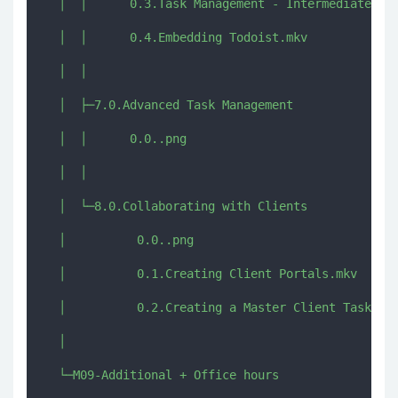
  │  │      0.3.Task Management - Intermediate.mkv
  │  │      0.4.Embedding Todoist.mkv

  │  │      

  │  ├─7.0.Advanced Task Management

  │  │      0.0..png

  │  │      

  │  └─8.0.Collaborating with Clients

  │          0.0..png

  │          0.1.Creating Client Portals.mkv

  │          0.2.Creating a Master Client Tasks da
  │          

  └─M09-Additional + Office hours
