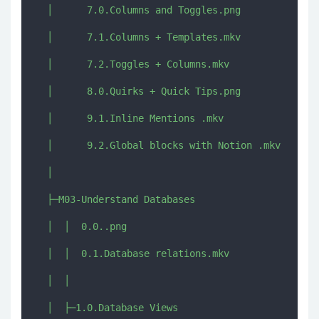
  │      7.0.Columns and Toggles.png

  │      7.1.Columns + Templates.mkv

  │      7.2.Toggles + Columns.mkv

  │      8.0.Quirks + Quick Tips.png

  │      9.1.Inline Mentions .mkv

  │      9.2.Global blocks with Notion .mkv

  │      

  ├─M03-Understand Databases

  │  │  0.0..png

  │  │  0.1.Database relations.mkv

  │  │  

  │  ├─1.0.Database Views
