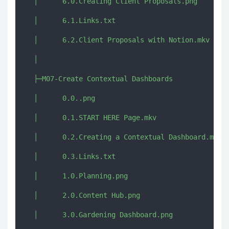
  │      6.0.Creating Client Proposals.png

  │      6.1.Links.txt

  │      6.2.Client Proposals with Notion.mkv

  │      

  ├─M07-Create Contextual Dashboards

  │      0.0..png

  │      0.1.START HERE Page.mkv

  │      0.2.Creating a Contextual Dashboard.mkv

  │      0.3.Links.txt

  │      1.0.Planning.png

  │      2.0.Content Hub.png

  │      3.0.Gardening Dashboard.png
