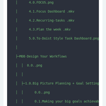
  │      4.0.FOCUS.png

  │      4.1.Focus Dashboard .mkv

  │      4.2.Recurring-tasks .mkv

  │      4.3.Plan the week .mkv

  │      5.0.To-Doist Style Task Dashboard.png

  │      

  ├─M08-Design Your Workflows

  │  │  0.0..png

  │  │  

  │  ├─1.0.Big Picture Planning + Goal Setting

  │  │      0.0..png

  │  │      0.1.Making your big goals achievable.m