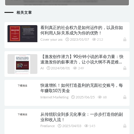
改变你的销售方法， 以最大化盈利！
相关文章
看到真正的社会权力是如何运作的，以及你如
何利用人际关系成为为你的优势！
Cover your ass
2023/01/07
212
【激发创作潜力】90分钟小说的革命力量：快
速激发你的叙事潜力，让小说大纲不再是难
题！
AI
2024/08/01
249
快速增长！如何打造盈利的无面社交账号，每
年赚取10万美金
Internet Marketing
2025/06/25
68
从传统职业到多元化事业：一步步打造你的副
业和收入流！
Freelance
2025/04/03
145