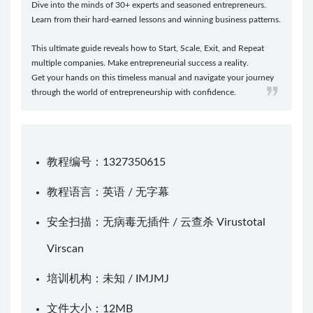
Dive into the minds of 30+ experts and seasoned entrepreneurs.
Learn from their hard-earned lessons and winning business patterns.
This ultimate guide reveals how to Start, Scale, Exit, and Repeat
multiple companies. Make entrepreneurial success a reality.
Get your hands on this timeless manual and navigate your journey
through the world of entrepreneurship with confidence.
教程编号：1327350615
教程语言：英语 / 无字幕
安全扫描：无病毒无插件 / 云查杀
Virustotal
Virscan
培训机构：未知 /
IMJMJ
文件大小：12MB