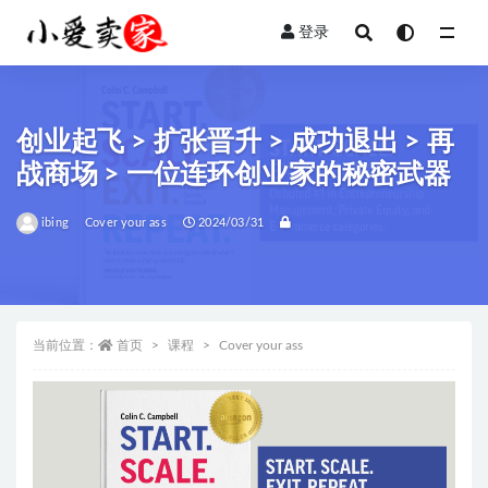
登录
全部
创业起飞 > 扩张晋升 > 成功退出 > 再
战商场 > 一位连环创业家的秘密武器
ibing
Cover your ass
2024/03/31
当前位置：
首页
课程
Cover your ass