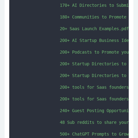
                  170+ AI Directories to Submit yo
                  180+ Communities to Promote your
                  20+ Saas Launch Examples.pdf

                  200+ AI Startup Business Ideas.p
                  200+ Podcasts to Promote your Sa
                  200+ Startup Directories to Prom
                  200+ Startup Directories to Prom
                  200+ tools for Saas founders.csv
                  200+ tools for Saas founders.pdf
                  240+ Guest Posting Opportunities
                  48 Sub reddits to share your Pro
                  500+ ChatGPT Prompts to Grow You