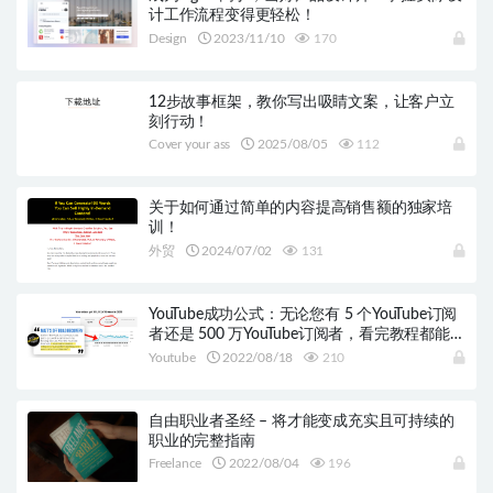
计工作流程变得更轻松！
Design
2023/11/10
170
12步故事框架，教你写出吸睛文案，让客户立
刻行动！
Cover your ass
2025/08/05
112
关于如何通过简单的内容提高销售额的独家培
训！
外贸
2024/07/02
131
YouTube成功公式：无论您有 5 个YouTube订阅
者还是 500 万YouTube订阅者，看完教程都能受
益蛮多
Youtube
2022/08/18
210
自由职业者圣经 – 将才能变成充实且可持续的
职业的完整指南
Freelance
2022/08/04
196