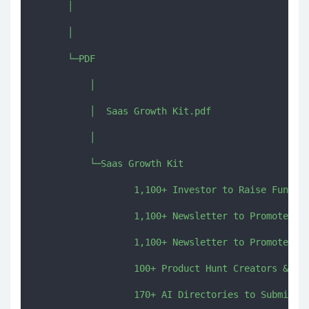
      │  

      │  

      └─PDF

          │  

          │  Saas Growth Kit.pdf

          │  

          └─Saas Growth Kit

                  1,100+ Investor to Raise Funds.p
                  1,100+ Newsletter to Promote you
                  1,100+ Newsletter to Promote you
                  100+ Product Hunt Creators & Hun
                  170+ AI Directories to Submit yo