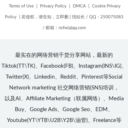
Terms of Use
|
Privacy Policy
|
DMCA
|
Cookie Privacy
Policy
|
若侵权，请告知，立即删
|
找站长 / QQ：250075083
/ 邮箱：nsfw(a)qq.com
最实在的网络营销干货分享网站，最新的
Tiktok(TT\TK)、Facebook(FB)、Instagram(INS\IG)、
Twitter(X)、Linkedin、Reddit、Pinterest等Social
Network marketing 社交网络营销(SNS)培训，
以及AI、Affiliate Marketing（联属网络）、Media
Buy、Google Ads、Google Seo、EDM、
Youtube(YT\YTB\U2B\Y2B\油管)、Freelance等