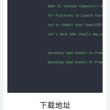
                  600+ AI Youtube Channels(+ Email
                  75+ Platforms to Launch Your Sta
                  Let us Submit your Saas(VIP).pdf
                  Let’s Send 10k+ Emails day.pdf

                  Upcoming SaaS Events to Promote 
                  Upcoming SaaS Events to Promote 