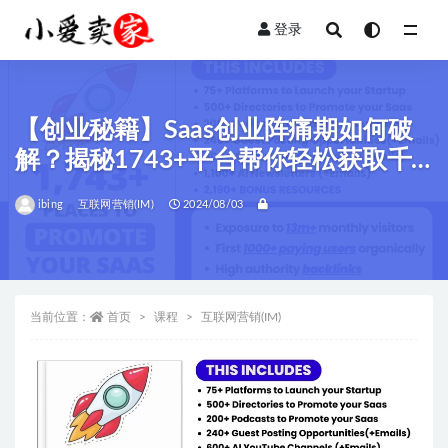
登录
全部
【创业秘籍】Saas创业阵痛期如何破
解？揭秘1743+平台帮你轻松获取千
位用户！
ibing
互联网营销(IM)
2024/08/03
当前位置：
首页
课程
互联网营销(IM)