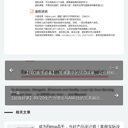
上一篇
【SEO新手必备】- 简单易学的SEO清单，让你轻松驾
驭！
下一篇
【超值好课】80/20生产力理论与AI科技的完美融合：
让Sam Woods带你飞向每小时$1000的高收入领域！
相关文章
成为Figma高手，当好产品设计师！掌握实际设