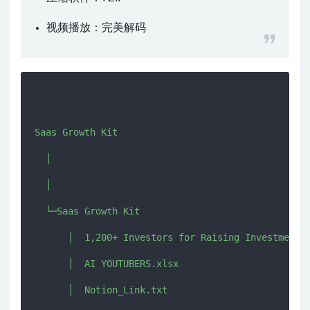
视频播放：
完美解码
Saas Growth Kit

  │  

  │  

  └─Saas Growth Kit

      │  1,200+ Investors for Raising Investments.
      │  AI YOUTUBERS.xlsx

      │  Notion_Link.txt
