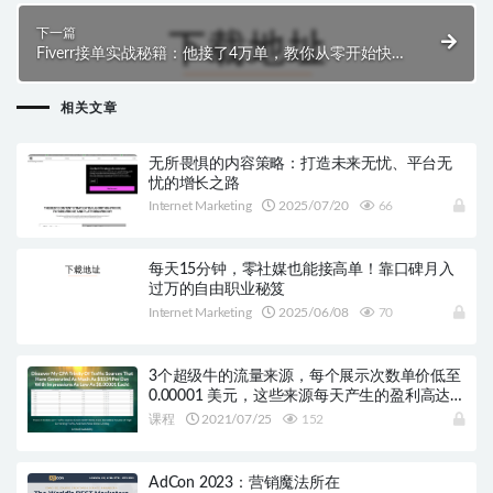
下一篇
Fiverr接单实战秘籍：他接了4万单，教你从零开始快
速赚钱！
相关文章
无所畏惧的内容策略：打造未来无忧、平台无
忧的增长之路
Internet Marketing
2025/07/20
66
每天15分钟，零社媒也能接高单！靠口碑月入
过万的自由职业秘笈
Internet Marketing
2025/06/08
70
3个超级牛的流量来源，每个展示次数单价低至
0.00001 美元，这些来源每天产生的盈利高达
$1534美元！
课程
2021/07/25
152
AdCon 2023：营销魔法所在