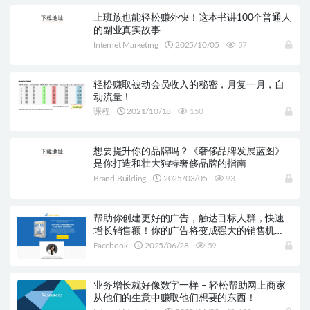
上班族也能轻松赚外快！这本书讲100个普通人
的副业真实故事
Internet Marketing
2025/10/05
57
轻松赚取被动会员收入的秘密，月复一月，自
动流量！
课程
2021/10/18
150
想要提升你的品牌吗？《奢侈品牌发展蓝图》
是你打造和壮大独特奢侈品牌的指南
Brand Building
2025/03/05
93
帮助你创建更好的广告，触达目标人群，快速
增长销售额！你的广告将变成强大的销售机
器。
Facebook
2025/06/28
59
业务增长就好像数字一样 – 轻松帮助网上商家
从他们的生意中赚取他们想要的东西！