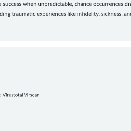
 success when unpredictable, chance occurrences drast
ng traumatic experiences like infidelity, sickness, and
杀
Virustotal
Virscan