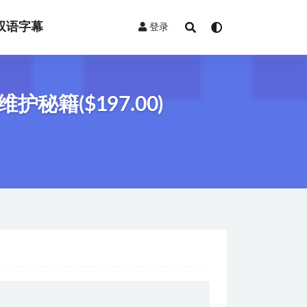
双语字幕
登录
籍($197.00)