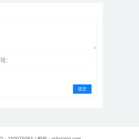
：250075083 / 邮箱：nsfw(a)qq.com