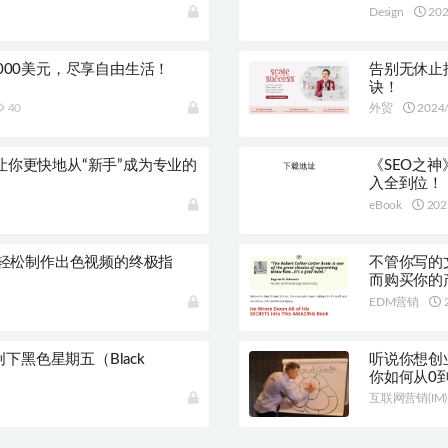
Design
202
,000美元，尽享自由生活！
告别无休止
诀！
40
外贸
2024/
让你更快地从“新手”成为专业的
《SEO之神
入全到位！
eBook
202
能，轻松制作出色视频的终极指
不管你写的
而购买你的
例
EDM营销
2
黑色星期五（Black
听说你想创
你如何从0
互联网营销(IM)