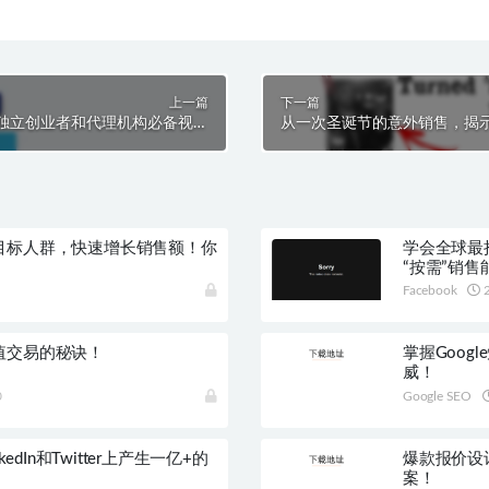
上一篇
下一篇
独立创业者和代理机构必备视频
从一次圣诞节的意外销售，揭示
课程
目标人群，快速增长销售额！你
学会全球最抢
。
“按需”销售
Facebook
2
值交易的秘诀！
掌握Goo
威！
0
Google SEO
edIn和Twitter上产生一亿+的
爆款报价设
案！