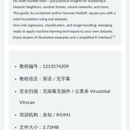
No math hurdles here – just practical insights for mastering k-
Nearest Neighbors, random forests, neural networks, and more.
This guide, by acclaimed author Norman Matloff, equips you with a
solid foundation using real datasets.
Dive into regression, classification, and image handling, emerging
ready to apply machine learning techniques to your own datasets.
Enjoy dozens of illustrative examples and a simplified R interface.
教程编号：1213574209
教程语言：英语 / 无字幕
安全扫描：无病毒无插件 / 云查杀
Virustotal
Virscan
培训机构：未知 /
IMJMJ
文件大小：3.72MB