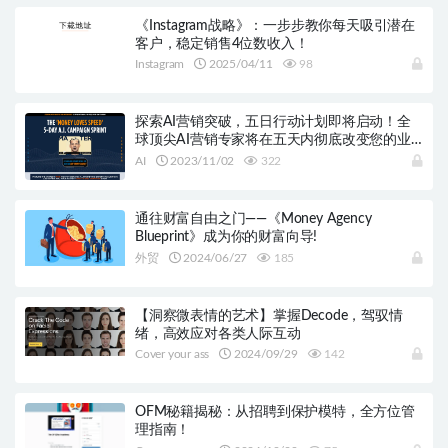
《Instagram战略》：一步步教你每天吸引潜在
客户，稳定销售4位数收入！
Instagram
2025/04/11
98
探索AI营销突破，五日行动计划即将启动！全
球顶尖AI营销专家将在五天内彻底改变您的业
务！
AI
2023/11/02
322
通往财富自由之门——《Money Agency
Blueprint》成为你的财富向导!
外贸
2024/06/27
185
【洞察微表情的艺术】掌握Decode，驾驭情
绪，高效应对各类人际互动
Cover your ass
2024/09/29
142
OFM秘籍揭秘：从招聘到保护模特，全方位管
理指南！