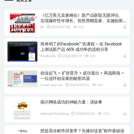
相关文章
《亿万美元卖家峰会》新产品获取无限评论、
实现爆炸性年增长、智胜黑帽卖家、实施创新
的PPC策略、构建有利可图的电子邮件列表、利
AI
2023/07/30
312
用Google到亚马逊广告以及使用人工智能创意
点子
简单明了的Facebook广告课程 – 在 Facebook
上测试新产品 66% 成功率的流程分享
Facebook
2022/08/15
220
创业起飞 > 扩张晋升 > 成功退出 > 再战商场 >
一位连环创业家的秘密武器
Cover your ass
2024/03/31
164
揭示网络成功的神秘力量：讲故事
Internet Marketing
2024/03/23
178
想提高冷邮件回复率？先修好这套“邮件基础设