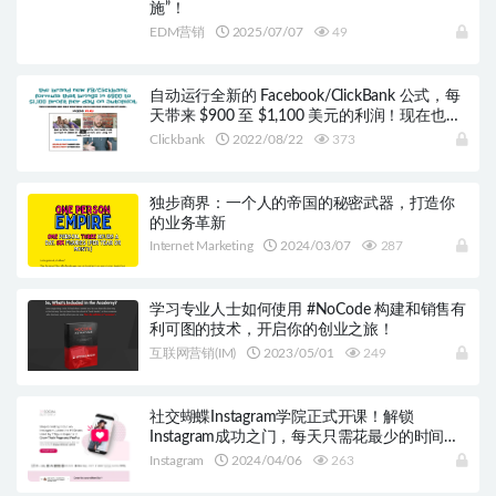
施”！
EDM营销
2025/07/07
49
自动运行全新的 Facebook/ClickBank 公式，每
天带来 $900 至 $1,100 美元的利润！现在也正
在疯狂地工作…
Clickbank
2022/08/22
373
独步商界：一个人的帝国的秘密武器，打造你
的业务革新
Internet Marketing
2024/03/07
287
学习专业人士如何使用 #NoCode 构建和销售有
利可图的技术，开启你的创业之旅！
互联网营销(IM)
2023/05/01
249
社交蝴蝶Instagram学院正式开课！解锁
Instagram成功之门，每天只需花最少的时间打
造社交媒体帝国
Instagram
2024/04/06
263