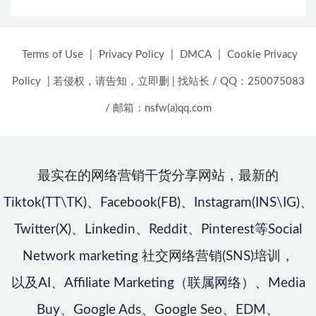
Terms of Use
|
Privacy Policy
|
DMCA
|
Cookie Privacy
Policy
|
若侵权，请告知，立即删
|
找站长 / QQ：250075083
/ 邮箱：nsfw(a)qq.com
最实在的网络营销干货分享网站，最新的
Tiktok(TT\TK)、Facebook(FB)、Instagram(INS\IG)、
Twitter(X)、Linkedin、Reddit、Pinterest等Social
Network marketing 社交网络营销(SNS)培训，
以及AI、Affiliate Marketing（联属网络）、Media
Buy、Google Ads、Google Seo、EDM、