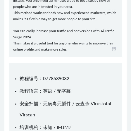
Instead, you only need 30 minutes a day to get a steady flow of
people who are interested in your area.
This method works for both new and experienced marketers, which
makes it a flexible way to get more people to your site.
You can easily increase your traffic and conversions with Ai Traffic
Surge 2024.
This makes it a useful tool for anyone who wants to improve their
online profile and make more sales.
教程编号：0778589032
教程语言：英语 / 无字幕
安全扫描：无病毒无插件 / 云查杀
Virustotal
Virscan
培训机构：未知 /
IMJMJ