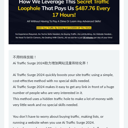
不用特殊技能！
Ai Traffic Surge 2024助力增加网站流量和转化率！
Ai Traffic Surge 2024 quickly boosts your site traffic using a simple,
cost-effective method with no special skills needed.
Ai Traffic Surge 2024 makes it easy to get any link in front of a huge
number of people who are very interested in it.
This method uses a hidden traffic hole to make a lot of money with
very little work and no special skills needed.
You don’t have to worry about buying traffic, making lists, or
running a website when you use Ai Traffic Surge 2024.