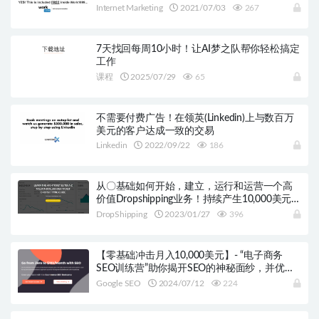
Internet Marketing
2021/07/03
267
7天找回每周10小时！让AI梦之队帮你轻松搞定
工作
课程
2025/07/29
65
不需要付费广告！在领英(Linkedin)上与数百万
美元的客户达成一致的交易
Linkedin
2022/09/22
186
从〇基础如何开始，建立，运行和运营一个高
价值Dropshipping业务！持续产生10,000美元/
月
DropShipping
2023/01/27
396
【零基础冲击月入10,000美元】- “电子商务
SEO训练营”助你揭开SEO的神秘面纱，并优化
你的在线商店，让你的品牌在无广告支付的情
Google SEO
2024/07/12
224
况下也能获得巨大的成功！