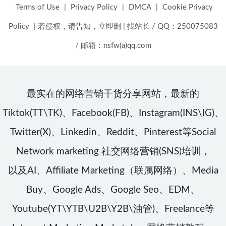
Terms of Use
|
Privacy Policy
|
DMCA
|
Cookie Privacy
Policy
|
若侵权，请告知，立即删
|
找站长 / QQ：250075083
/ 邮箱：nsfw(a)qq.com
最实在的网络营销干货分享网站，最新的
Tiktok(TT\TK)、Facebook(FB)、Instagram(INS\IG)、
Twitter(X)、Linkedin、Reddit、Pinterest等Social
Network marketing 社交网络营销(SNS)培训，
以及AI、Affiliate Marketing（联属网络）、Media
Buy、Google Ads、Google Seo、EDM、
Youtube(YT\YTB\U2B\Y2B\油管)、Freelance等