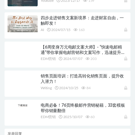
Youtube
2023/12/17
159
四步走进销售文案新境界：走进财富自由，一
触即发！
AI
2024/07/15
163
【6周变身万元电邮文案大师】- “快速电邮精
通”带你掌握电邮营销和文案写作，迅速提升你
的收入!
EDM营销
2024/07/07
203
销售页面培训：打造高转化销售页面，提升收
入潜力！
Writing
2024/10/25
84
电商必备！76页终极邮件营销秘籍，33套模板
帮你销量翻倍
EDM营销
2025/10/07
60
发表回复