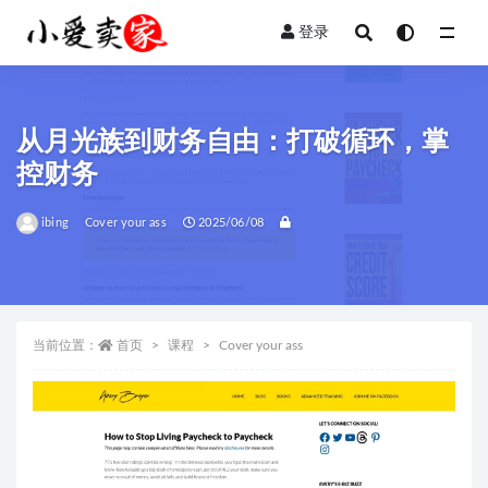
登录
全部
从月光族到财务自由：打破循环，掌
控财务
ibing
Cover your ass
2025/06/08
当前位置：
首页
课程
Cover your ass