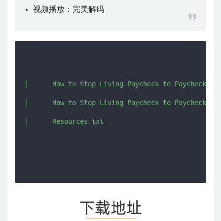
视频播放：
完美解码
│      How to Stop Living Paycheck to Paycheck.epu
│      How to Stop Living Paycheck to Paycheck.pdf
│      Resources.txt
