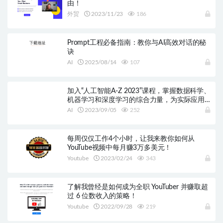
由！
外贸
2023/11/23
186
Prompt工程必备指南：教你与AI高效对话的秘
诀
AI
2025/08/14
107
加入“人工智能A-Z 2023”课程，掌握数据科学、
机器学习和深度学习的综合力量，为实际应用
创建尖端的AI解决方案！
AI
2023/09/05
252
每周仅仅工作4个小时，让我来教你如何从
YouTube视频中每月赚3万多美元！
Youtube
2023/02/24
343
了解我曾经是如何成为全职 YouTuber 并赚取超
过 6 位数收入的策略！
Youtube
2022/09/28
219