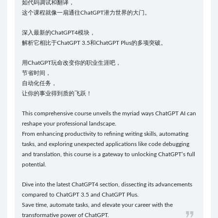
如代码调试和翻译，
这个课程就像一扇通往ChatGPT潜力世界的大门。
深入最新的ChatGPT4模块，
解析它相比于ChatGPT 3.5和ChatGPT Plus的多项突破。
用ChatGPT玩命改变你的职业生涯吧，
节省时间，
自动化任务，
让你的事业得到质的飞跃！
This comprehensive course unveils the myriad ways ChatGPT AI can
reshape your professional landscape.
From enhancing productivity to refining writing skills, automating
tasks, and exploring unexpected applications like code debugging
and translation, this course is a gateway to unlocking ChatGPT’s full
potential.
Dive into the latest ChatGPT4 section, dissecting its advancements
compared to ChatGPT 3.5 and ChatGPT Plus.
Save time, automate tasks, and elevate your career with the
transformative power of ChatGPT.