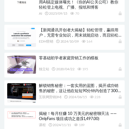
用AI搞定媒体曝光！《你的AI公关公司》教你
轻松登上电视、广播、报纸和博客
AI
2025/09/15
70
【新闻通讯开创者大揭秘】轻松管理，赢得用
户，无需专业知识，周末就能启动，而且轻松
盈利！
EDM营销
2024/10/09
164
零基础初学者家庭营销工作的模板
独立站
2020/04/22
195
解锁销售秘密：一套实用的蓝图，揭开成功销
售的秘密，这让他在短短90分钟内创造了300万
美元的收入。
互联网营销(IM)
2024/06/15
228
揭秘！每月狂赚 10 万美元的秘密聊天法 ——
OnlyFans 项目成功之道($1,497.00)
课程
2024/11/11
189