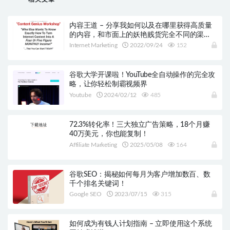
内容王道 – 分享我如何以及在哪里获得高质量
的内容，和市面上的妖艳贱货完全不同的渠
道！
Internet Marketing
2022/09/24
152
谷歌大学开课啦！YouTube全自动操作的完全攻
略，让你轻松制霸视频界
Youtube
2024/02/12
485
72.3%转化率！三大独立广告策略，18个月赚
40万美元，你也能复制！
Affiliate Marketing
2025/05/08
164
谷歌SEO：揭秘如何每月为客户增加数百、数
千个排名关键词！
Google SEO
2023/07/15
315
如何成为有钱人计划指南 – 立即使用这个系统