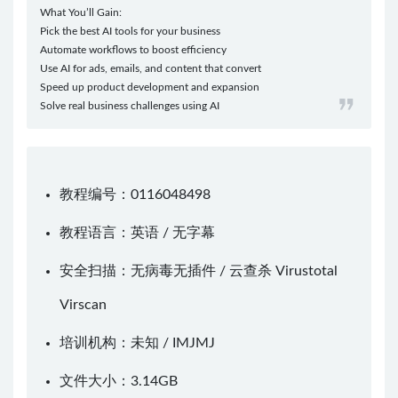
What You’ll Gain:
Pick the best AI tools for your business
Automate workflows to boost efficiency
Use AI for ads, emails, and content that convert
Speed up product development and expansion
Solve real business challenges using AI
教程编号：0116048498
教程语言：英语 / 无字幕
安全扫描：无病毒无插件 / 云查杀
Virustotal
Virscan
培训机构：未知 /
IMJMJ
文件大小：3.14GB