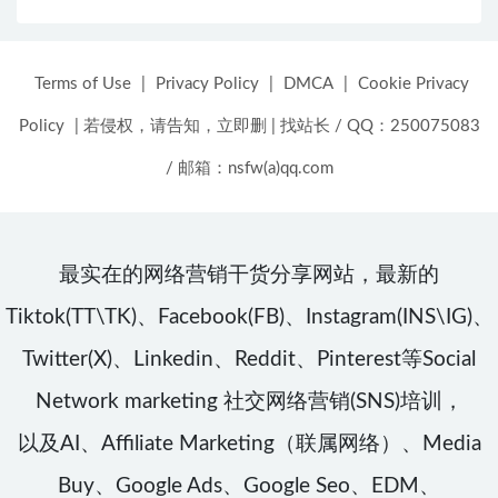
Terms of Use
|
Privacy Policy
|
DMCA
|
Cookie Privacy
Policy
|
若侵权，请告知，立即删
|
找站长 / QQ：250075083
/ 邮箱：nsfw(a)qq.com
最实在的网络营销干货分享网站，最新的
Tiktok(TT\TK)、Facebook(FB)、Instagram(INS\IG)、
Twitter(X)、Linkedin、Reddit、Pinterest等Social
Network marketing 社交网络营销(SNS)培训，
以及AI、Affiliate Marketing（联属网络）、Media
Buy、Google Ads、Google Seo、EDM、