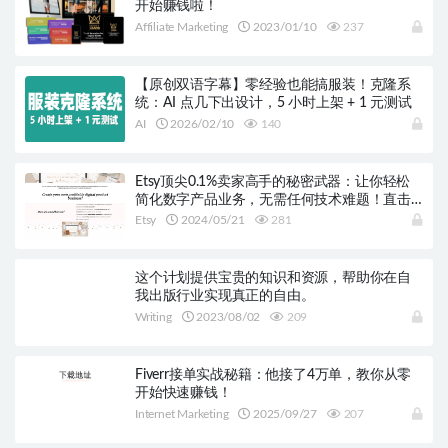
开始赚钱啦！
Affiliate Marketing
2023/01/10
237
【原创双语字幕】零经验也能搞服装！克隆系
统：AI 点几下出设计，5 小时上架 + 1 元测试
AI
2026/02/10
140
Etsy顶尖0.1%卖家高手的秘密武器：让你轻松
简化数字产品业务，无需任何技术难题！直击
15K月收入，为你揭示 Etsy 的成功之路！
Etsy
2024/05/21
281
这个计划提供宝贵的知识和资源，帮助你在自
我出版行业实现真正的自由。
Writing
2023/08/02
209
Fiverr接单实战秘籍：他接了4万单，教你从零
开始快速赚钱！
Internet Marketing
2025/09/27
207