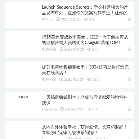
Launch Sequence Secrets：学会打造强大的产
品发布序列，点燃你的文案写作事业！让你的
收入翻番增长
Writing
2023/12/23
206
把$5美元变成数千美元，短短一周了解如何从
初涉猎营销人员转变为Craigslist营销TOP！
电商平台
2022/06/23
208
提升电商销售额和效率！300+技巧助你打造完
美在线商店！
电商平台
2025/03/07
113
一天搞定赚钱剧本！老板与导演都爱的销售神
技课
Freelance
2025/07/15
70
从内而外体验幸福，获得爱情、长寿和财富！
立即get “无缘无故快乐”秘籍！