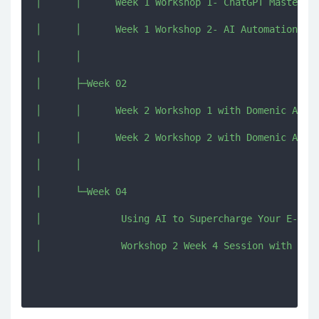
│      │      Week 1 Workshop 1- ChatGPT Mastery w
│      │      Week 1 Workshop 2- AI Automation for
│      │      

│      ├─Week 02

│      │      Week 2 Workshop 1 with Domenic Ashbu
│      │      Week 2 Workshop 2 with Domenic Ashbu
│      │      

│      └─Week 04

│              Using AI to Supercharge Your E-comm