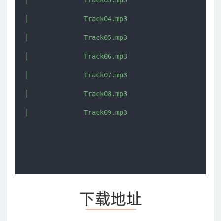
│              Track03.mp3

│              Track04.mp3

│              Track05.mp3

│              Track06.mp3

│              Track07.mp3

│              Track08.mp3

│              Track09.mp3
