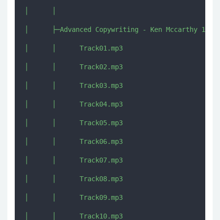
│      │      

│      ├─Advanced Copywriting - Ken Mccarthy 12

│      │      Track01.mp3

│      │      Track02.mp3

│      │      Track03.mp3

│      │      Track04.mp3

│      │      Track05.mp3

│      │      Track06.mp3

│      │      Track07.mp3

│      │      Track08.mp3

│      │      Track09.mp3

│      │      Track10.mp3
