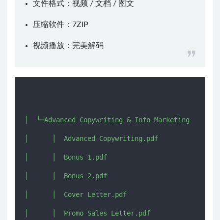
文件格式：视频 / 文档 / 图文
压缩软件：
7ZIP
视频播放：
完美解码
│  └─Advanced Copywriting & Info Marketing

│      │  Advanced Copywriting.pdf

│      │  Bonus 1.pdf

│      │  Bonus 2.pdf

│      │  Cover Letter.pdf

│      │  Promo Sales Letter.pdf
