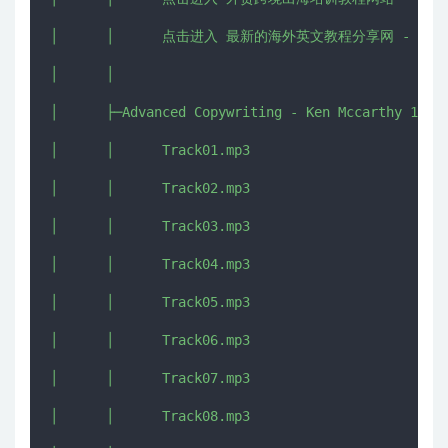
│      │      点击进入 最新的海外英文教程分享网 - IMJMJ.
│      │      

│      ├─Advanced Copywriting - Ken Mccarthy 10

│      │      Track01.mp3

│      │      Track02.mp3

│      │      Track03.mp3

│      │      Track04.mp3

│      │      Track05.mp3

│      │      Track06.mp3

│      │      Track07.mp3

│      │      Track08.mp3
