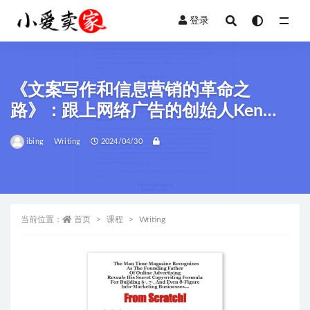
登录
全部
《文案写作和信息营销的革命之
路》：跟上网络广告的创始人Ken
McCarthy，一起掌握写作引人入胜广
ibing
Writing
2024/04/30
告文案的秘诀！不论写作技巧如何，
一月之间建立你的六、七、八位数的
信息营销业务！
当前位置：
首页
课程
Writing