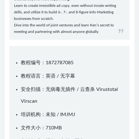
Learn to create irresistible ad copy, even without innate writing
skills, and utilize it to build 6-, 7-, and 8-figure Info-Marketing
businesses from scratch.
Dive into the world of joint ventures and learn Ken’s secret to
meeting and partnering with almost anyone globally.
教程编号：1872787085
教程语言：英语 / 无字幕
安全扫描：无病毒无插件 / 云查杀
Virustotal
Virscan
培训机构：未知 /
IMJMJ
文件大小：710MB