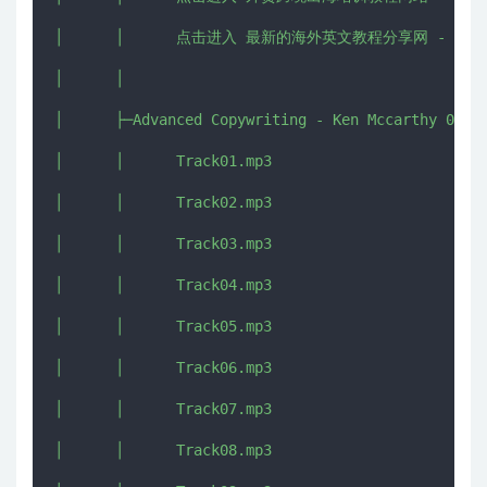
│      │      点击进入 最新的海外英文教程分享网 - IMJMJ.
│      │      

│      ├─Advanced Copywriting - Ken Mccarthy 06

│      │      Track01.mp3

│      │      Track02.mp3

│      │      Track03.mp3

│      │      Track04.mp3

│      │      Track05.mp3

│      │      Track06.mp3

│      │      Track07.mp3

│      │      Track08.mp3
