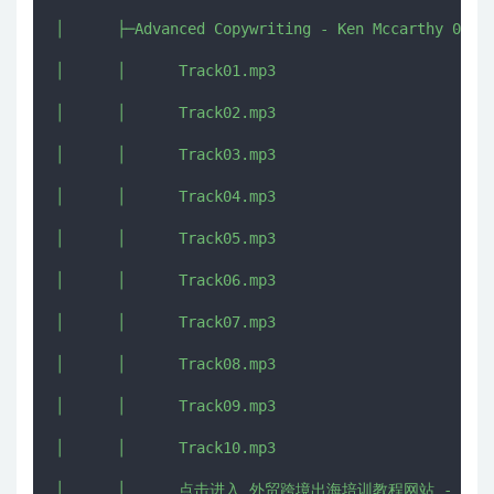
│      ├─Advanced Copywriting - Ken Mccarthy 05

│      │      Track01.mp3

│      │      Track02.mp3

│      │      Track03.mp3

│      │      Track04.mp3

│      │      Track05.mp3

│      │      Track06.mp3

│      │      Track07.mp3

│      │      Track08.mp3

│      │      Track09.mp3

│      │      Track10.mp3

│      │      点击进入 外贸跨境出海培训教程网站 - CHUHAI5