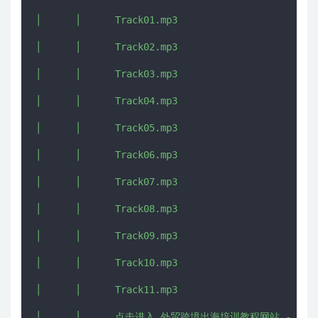
│      │      Track01.mp3

│      │      Track02.mp3

│      │      Track03.mp3

│      │      Track04.mp3

│      │      Track05.mp3

│      │      Track06.mp3

│      │      Track07.mp3

│      │      Track08.mp3

│      │      Track09.mp3

│      │      Track10.mp3

│      │      Track11.mp3

│      │      点击进入 外贸跨境出海培训教程网站 - CHUHAI5