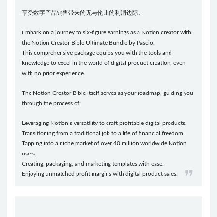
享受数字产品销售带来的无与伦比的利润边际。
Embark on a journey to six-figure earnings as a Notion creator with
the Notion Creator Bible Ultimate Bundle by Pascio.
This comprehensive package equips you with the tools and
knowledge to excel in the world of digital product creation, even
with no prior experience.
The Notion Creator Bible itself serves as your roadmap, guiding you
through the process of:
Leveraging Notion’s versatility to craft profitable digital products.
Transitioning from a traditional job to a life of financial freedom.
Tapping into a niche market of over 40 million worldwide Notion
users.
Creating, packaging, and marketing templates with ease.
Enjoying unmatched profit margins with digital product sales.